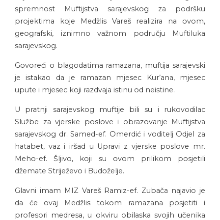
spremnost Muftijstva sarajevskog za podršku
projektima koje Medžlis Vareš realizira na ovom,
geografski, iznimno važnom području Muftiluka
sarajevskog.
Govoreći o blagodatima ramazana, muftija sarajevski
je istakao da je ramazan mjesec Kur’ana, mjesec
upute i mjesec koji razdvaja istinu od neistine.
U pratnji sarajevskog muftije bili su i rukovodilac
Službe za vjerske poslove i obrazovanje Muftijstva
sarajevskog dr. Samed-ef. Omerdić i voditelj Odjel za
hatabet, vaz i iršad u Upravi z vjerske poslove mr.
Meho-ef. Šljivo, koji su ovom prilikom posjetili
džemate Striježevo i Budoželje.
Glavni imam MIZ Vareš Ramiz-ef. Zubača najavio je
da će ovaj Medžlis tokom ramazana posjetiti i
profesori medresa, u okviru obilaska svojih učenika