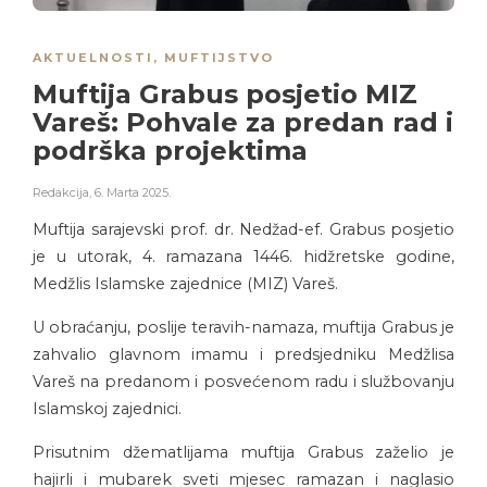
AKTUELNOSTI
,
MUFTIJSTVO
Muftija Grabus posjetio MIZ
Vareš: Pohvale za predan rad i
podrška projektima
Redakcija
,
6. Marta 2025.
Muftija sarajevski prof. dr. Nedžad-ef. Grabus posjetio
je u utorak, 4. ramazana 1446. hidžretske godine,
Medžlis Islamske zajednice (MIZ) Vareš.
U obraćanju, poslije teravih-namaza, muftija Grabus je
zahvalio glavnom imamu i predsjedniku Medžlisa
Vareš na predanom i posvećenom radu i službovanju
Islamskoj zajednici.
Prisutnim džematlijama muftija Grabus zaželio je
hajirli i mubarek sveti mjesec ramazan i naglasio