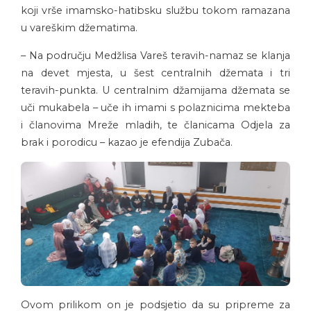
koji vrše imamsko-hatibsku službu tokom ramazana
u vareškim džematima.
– Na području Medžlisa Vareš teravih-namaz se klanja
na devet mjesta, u šest centralnih džemata i tri
teravih-punkta. U centralnim džamijama džemata se
uči mukabela – uče ih imami s polaznicima mekteba
i članovima Mreže mladih, te članicama Odjela za
brak i porodicu – kazao je efendija Zubača.
Ovom prilikom on je podsjetio da su pripreme za