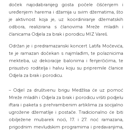
doček najodabranijeg gosta počele čišćenjem i
uređenjem harema i džamija u svim džematima, što
je aktivnost koja je, uz koordiniranje džematskih
odbora, realizirana s članovima Mreže mladih i
članicama Odjela za brak i porodicu MIZ Vareš.
Održan je i predramazanski koncert Latifa Močevića,
te je ramazan dočekan s najmlađim, te polaznicima
mekteba, uz dekoracije balonima i fenjerčićima, te
prisustvo roditelja i halvu koju su pripremile članice
Odjela za brak i porodicu.
– Odjel za društvenu brigu Medžlisa će uz pomoć
Mreže mladih i Odjela za brak i porodicu vršiti podjelu
iftara i paketa s prehrambenim artiklima za socijalno
ugrožene džematlije i postače. Tradicionalno će biti
obilježene mubarek noći, 17. i 27. noć ramazana,
prigodnim mevludskim programima i predavanjima,