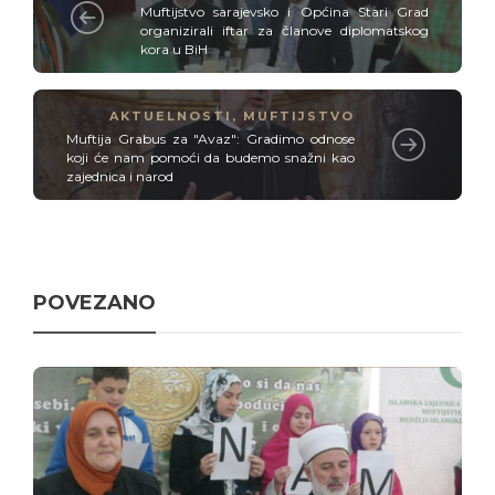
Muftijstvo sarajevsko i Općina Stari Grad
organizirali iftar za članove diplomatskog
kora u BiH
AKTUELNOSTI
,
MUFTIJSTVO
Muftija Grabus za "Avaz": Gradimo odnose
koji će nam pomoći da budemo snažni kao
zajednica i narod
POVEZANO