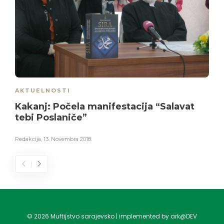
AKTUELNOSTI
Kakanj: Počela manifestacija “Salavat
tebi Poslaniče”
Redakcija
,
13. Novembra 2018.
©
2026
Muftijstvo sarajevsko | implemented by ark@DEV