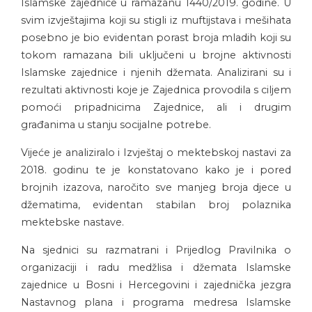
Islamske zajednice u ramazanu 1440/2019. godine. U
svim izvještajima koji su stigli iz muftijstava i mešihata
posebno je bio evidentan porast broja mladih koji su
tokom ramazana bili uključeni u brojne aktivnosti
Islamske zajednice i njenih džemata. Analizirani su i
rezultati aktivnosti koje je Zajednica provodila s ciljem
pomoći pripadnicima Zajednice, ali i drugim
građanima u stanju socijalne potrebe.
Vijeće je analiziralo i Izvještaj o mektebskoj nastavi za
2018. godinu te je konstatovano kako je i pored
brojnih izazova, naročito sve manjeg broja djece u
džematima, evidentan stabilan broj polaznika
mektebske nastave.
Na sjednici su razmatrani i Prijedlog Pravilnika o
organizaciji i radu medžlisa i džemata Islamske
zajednice u Bosni i Hercegovini i zajednička jezgra
Nastavnog plana i programa medresa Islamske