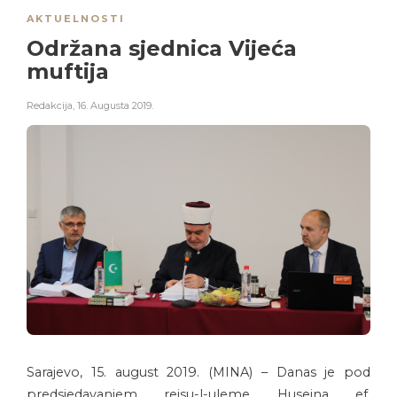
AKTUELNOSTI
Održana sjednica Vijeća
muftija
Redakcija
,
16. Augusta 2019.
Sarajevo, 15. august 2019. (MINA) – Danas je pod
predsjedavanjem reisu-l-uleme Huseina ef.