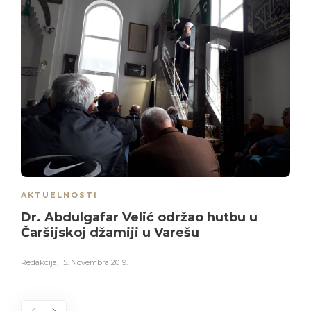
AKTUELNOSTI
Dr. Abdulgafar Velić održao hutbu u
Čaršijskoj džamiji u Varešu
Redakcija
,
15. Novembra 2019.