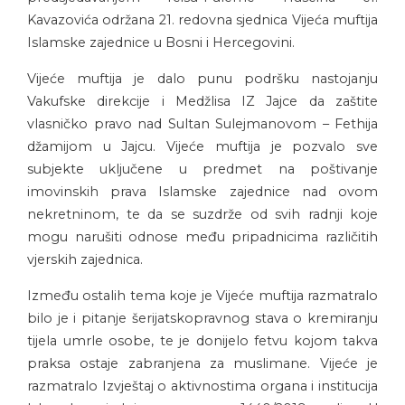
Kavazovića održana 21. redovna sjednica Vijeća muftija
Islamske zajednice u Bosni i Hercegovini.
Vijeće muftija je dalo punu podršku nastojanju
Vakufske direkcije i Medžlisa IZ Jajce da zaštite
vlasničko pravo nad Sultan Sulejmanovom – Fethija
džamijom u Jajcu. Vijeće muftija je pozvalo sve
subjekte uključene u predmet na poštivanje
imovinskih prava Islamske zajednice nad ovom
nekretninom, te da se suzdrže od svih radnji koje
mogu narušiti odnose među pripadnicima različitih
vjerskih zajednica.
Između ostalih tema koje je Vijeće muftija razmatralo
bilo je i pitanje šerijatskopravnog stava o kremiranju
tijela umrle osobe, te je donijelo fetvu kojom takva
praksa ostaje zabranjena za muslimane. Vijeće je
razmatralo Izvještaj o aktivnostima organa i institucija