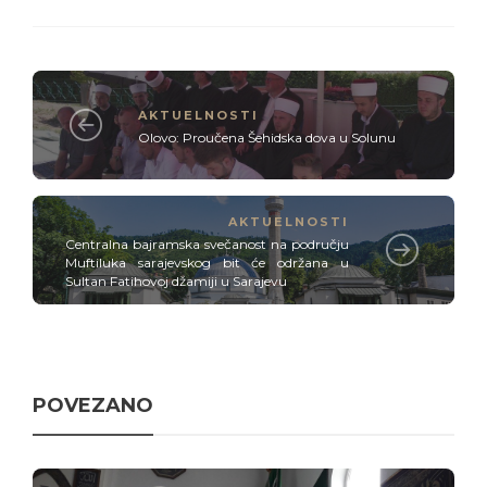
AKTUELNOSTI
Olovo: Proučena Šehidska dova u Solunu
AKTUELNOSTI
Centralna bajramska svečanost na području
Muftiluka sarajevskog bit će održana u
Sultan Fatihovoj džamiji u Sarajevu
POVEZANO