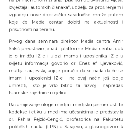
na primjenjenom znanju, pisanju i objavljivanju vijesti,
izvještaja i autorskih članaka”, uz želju za proširenjem i
izgradnju nove dopisničko-saradničke mreže putem
koje će Media centar dobiti na aktuelnosti i
prisutnosti na terenu.
Prvog dana seminara direktor Media centra Amir
Sakić predstavio je rad i platforme Media centra, dok
je o imidžu IZ-e i ulozi imama i uposlenika IZ-e u
svijetu informacija govorio dr. Enes ef. Ljevaković,
muftija sarajevski, koji je poručio da se nada da će se
imami i uposlenici IZ-e i na ovaj način još bolje
umrežiti, što je vrlo bitno za razvoj i napredak
Islamske zajednice u cjelini.
Razumijevanje uloge medija i medijsku pismenost, te
kodekse i etiku u medijima učesnicima je predstavila
dr. Fahira Fejzić-Čengić, profesorica na Fakultetu
političkih nauka (FPN) u Sarajevu, a glasnogovornik