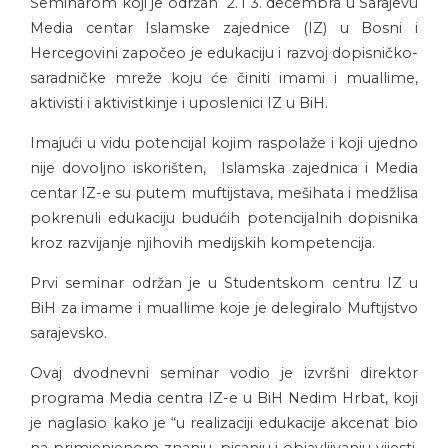
Seminarom koji je održan 2. i 3. decembra u Sarajevu
Media centar Islamske zajednice (IZ) u Bosni i
Hercegovini započeo je edukaciju i razvoj dopisničko-
saradničke mreže koju će činiti imami i muallime,
aktivisti i aktivistkinje i uposlenici IZ u BiH.
Imajući u vidu potencijal kojim raspolaže i koji ujedno
nije dovoljno iskorišten, Islamska zajednica i Media
centar IZ-e su putem muftijstava, mešihata i medžlisa
pokrenuli edukaciju budućih potencijalnih dopisnika
kroz razvijanje njihovih medijskih kompetencija.
Prvi seminar održan je u Studentskom centru IZ u
BiH za imame i muallime koje je delegiralo Muftijstvo
sarajevsko.
Ovaj dvodnevni seminar vodio je izvršni direktor
programa Media centra IZ-e u BiH Nedim Hrbat, koji
je naglasio kako je “u realizaciji edukacije akcenat bio