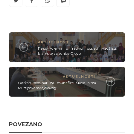
AKTUELNOSTI
Reisu-l-ulema u radnoj posjeti Medžlisu
Islamske zajednice Olovo
AKTUELNOSTI
Održan seminar za muhafize Škole hifza
Muftijstva sarajevskog
POVEZANO