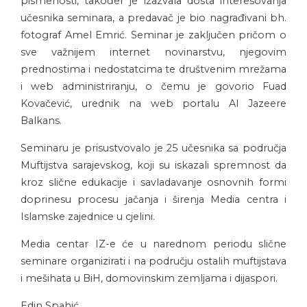
pismenosti, također je izazvala dosta interesovanja
učesnika seminara, a predavač je bio nagrađivani bh.
fotograf Amel Emrić. Seminar je zaključen pričom o
sve važnijem internet novinarstvu, njegovim
prednostima i nedostatcima te društvenim mrežama
i web administriranju, o čemu je govorio Fuad
Kovačević, urednik na web portalu Al Jazeere
Balkans.
Seminaru je prisustvovalo je 25 učesnika sa područja
Muftijstva sarajevskog, koji su iskazali spremnost da
kroz slične edukacije i savladavanje osnovnih formi
doprinesu procesu jačanja i širenja Media centra i
Islamske zajednice u cjelini.
Media centar IZ-e će u narednom periodu slične
seminare organizirati i na području ostalih muftijstava
i mešihata u BiH, domovinskim zemljama i dijaspori.
Edin Spahić