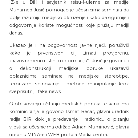
IZ-e u BiH i savjetnik reisu-l-uleme za medije
Muhamed Jusić pomogao je učesnicima seminara da
bolje razumiju medijsko okruženje i kako da sigurnije i
odgovornije koriste mogućnosti koje pružaju mediji
danas.
Ukazao je i na odgovornost javne riječi, poručivši
kako je prvenstveni cilj „imati provjerenu,
pravovremenu i istinitu informaciju“. Jusić je govorio i
o dekonstrukciji medijske poruke ukazavši
polaznicima seminara na medijske stereotipe,
terorizam, spinovanje i metode manipulacije kroz
sveprisutniji fake news.
O oblikovanju i čitanju medijskih poruka te kanalima
kominiciranja je govorio Ismet Bećar, glavni urednik
radija BIR, dok je predavanje i radionicu o pisanju
vijesti sa učesnicima održao Adnan Muminović, glavni
urednik MINA-e i WEB portala Media centra.