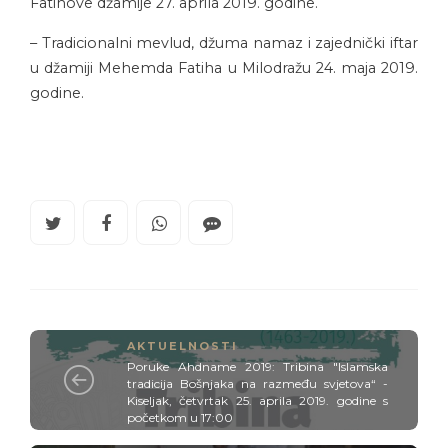
Fatihove džamije 27. aprila 2019. godine.
– Tradicionalni mevlud, džuma namaz i zajednički iftar
u džamiji Mehemda Fatiha u Milodražu 24. maja 2019.
godine.
AKTUELNOSTI
Poruke Ahdname 2019: Tribina "Islamska
tradicija Bošnjaka na razmeđu svjetova“ -
Kiseljak, četvrtak 25. aprila 2019. godine s
početkom u 17:00