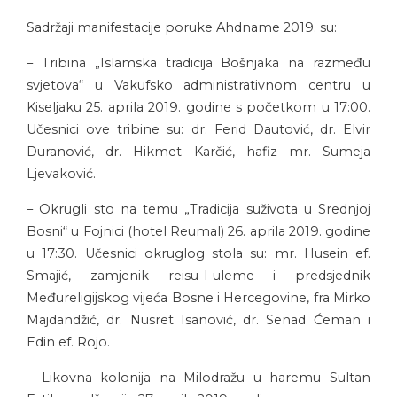
Sadržaji manifestacije poruke Ahdname 2019. su:
– Tribina „Islamska tradicija Bošnjaka na razmeđu
svjetova“ u Vakufsko administrativnom centru u
Kiseljaku 25. aprila 2019. godine s početkom u 17:00.
Učesnici ove tribine su: dr. Ferid Dautović, dr. Elvir
Duranović, dr. Hikmet Karčić, hafiz mr. Sumeja
Ljevaković.
– Okrugli sto na temu „Tradicija suživota u Srednjoj
Bosni“ u Fojnici (hotel Reumal) 26. aprila 2019. godine
u 17:30. Učesnici okruglog stola su: mr. Husein ef.
Smajić, zamjenik reisu-l-uleme i predsjednik
Međureligijskog vijeća Bosne i Hercegovine, fra Mirko
Majdandžić, dr. Nusret Isanović, dr. Senad Ćeman i
Edin ef. Rojo.
– Likovna kolonija na Milodražu u haremu Sultan