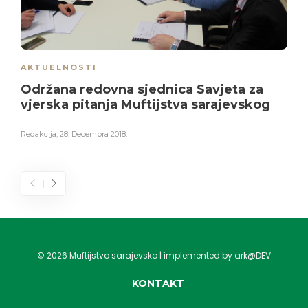
AKTUELNOSTI
Održana redovna sjednica Savjeta za
vjerska pitanja Muftijstva sarajevskog
Redakcija
,
28. Decembra 2018.
©
2026
Muftijstvo sarajevsko | implemented by ark@DEV
KONTAKT