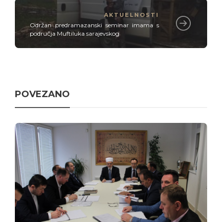
AKTUELNOSTI
Održan predramazanski seminar imama s
područja Muftiluka sarajevskog
POVEZANO