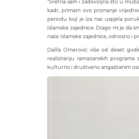
“Sretna sam i zadovoljna što u muba
kadr, primam ovo priznanje vrijedn
periodu koji je iza nas uspjela poruk
Islamske zajednice. Drago mi je da smo
naše Islamske zajednice, odnosno i pri
Dalila Omerović više od deset godin
realiziranju ramazanskih programa s
kulturno i društveno angažiranim osob