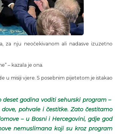
ala, za nju neočekivanom ali nadasve izuzetno
” – kazala je ona.
e u misiji vjere. S posebnim pijetetom je istakao
o deset godina voditi sehurski program –
 dove, pohvale i čestitke. Zato čestitamo
 domove – u Bosni i Hercegovini, gdje god
 domove nemuslimana koji su kroz program