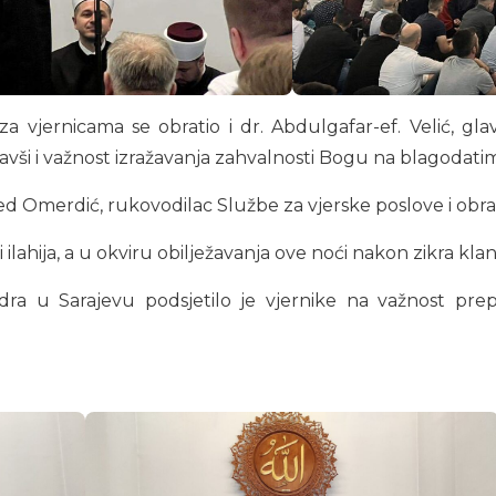
a vjernicama se obratio i dr. Abdulgafar-ef. Velić, glav
kavši i važnost izražavanja zahvalnosti Bogu na blagodatima
d Omerdić, rukovodilac Službe za vjerske poslove i obra
ilahija, a u okviru obilježavanja ove noći nakon zikra klan
adra u Sarajevu podsjetilo je vjernike na važnost pre