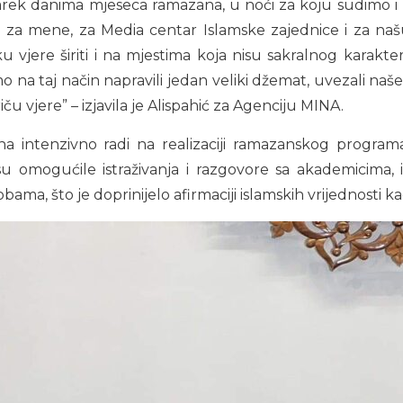
rek danima mjeseca ramazana, u noći za koju sudimo i m
o za mene, za Media centar Islamske zajednice i za na
u vjere širiti i na mjestima koja nisu sakralnog karakter
 na taj način napravili jedan veliki džemat, uvezali naše 
ču vjere” – izjavila je Alispahić za Agenciju MINA.
a intenzivno radi na realizaciji ramazanskog programa 
u omogućile istraživanja i razgovore sa akademicima, 
ama, što je doprinijelo afirmaciji islamskih vrijednosti 