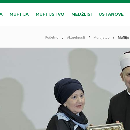
A
MUFTIJA
MUFTIJSTVO
MEDŽLISI
USTANOVE
Početna
Aktuelnosti
Muftijstvo
Muftija