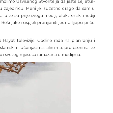
olimo Uzvišenog Stvoritelja da jeste Lejletul-
šu zajednicu. Meni je izuzetno drago da sam u
a, a to su prije svega mediji, elektronski mediji
Bošnjake i uspjeli prenijeniti jednu lijepu priču
Hayat televizije. Godine rada na planiranju i
islamskim učenjacima, alimima, profesorima te
kao i svetog mjeseca ramazana u medijima.