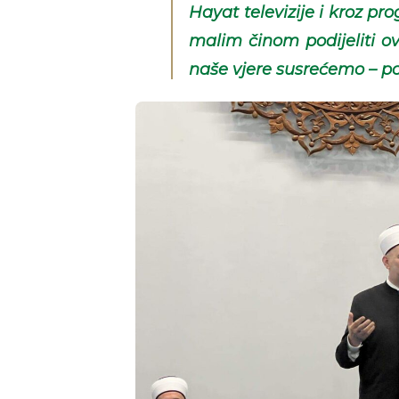
Hayat televizije i kroz p
malim činom podijeliti ov
naše vjere susrećemo – po