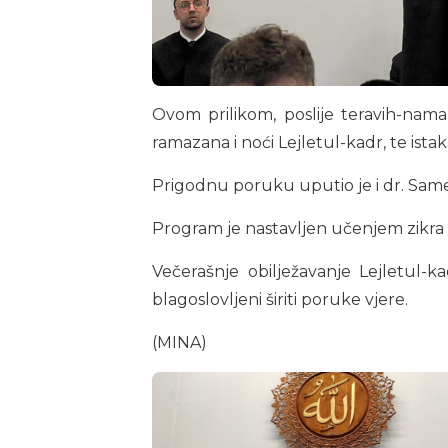
Ovom prilikom, poslije teravih-namaz
ramazana i noći Lejletul-kadr, te ista
Prigodnu poruku uputio je i dr. Same
Program je nastavljen učenjem zikra i 
Večerašnje obilježavanje Lejletul-k
blagoslovljeni širiti poruke vjere.
(MINA)