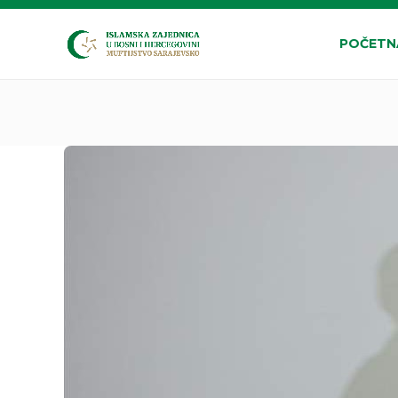
POČETN