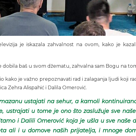
televizija je iskazala zahvalnost na ovom, kako je kaz
 dobila baš u svom džematu, zahvalna sam Bogu na tome
 kako je važno prepoznavati rad i zalaganja ljudi koji rad
ca Zehra Alispahić i Dalila Omerović.
amazanu ustajati na sehur, a kamoli kontinuiran
e, ustrajati u tome je ono što zaslužuje sve naše
stitamo i Dalili Omerović koja je ušla u sve naše
ijeta ali i u domove naših prijatelja, i mnoge