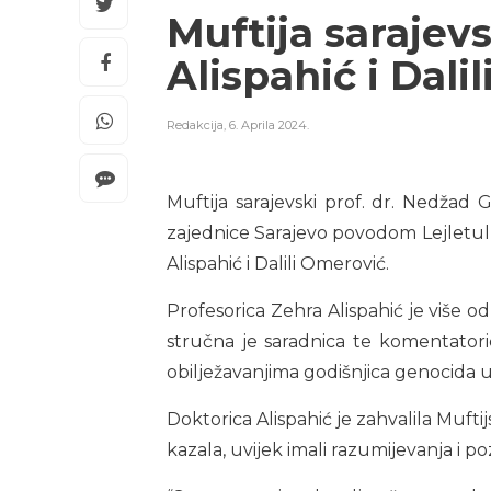
Muftija sarajevs
Alispahić i Dali
Redakcija
,
6. Aprila 2024.
Muftija sarajevski prof. dr. Nedžad G
zajednice Sarajevo povodom Lejletul-ka
Alispahić i Dalili Omerović.
Profesorica Zehra Alispahić je više o
stručna je saradnica te komentator
obilježavanjima godišnjica genocida u
Doktorica Alispahić je zahvalila Mufti
kazala, uvijek imali razumijevanja i p