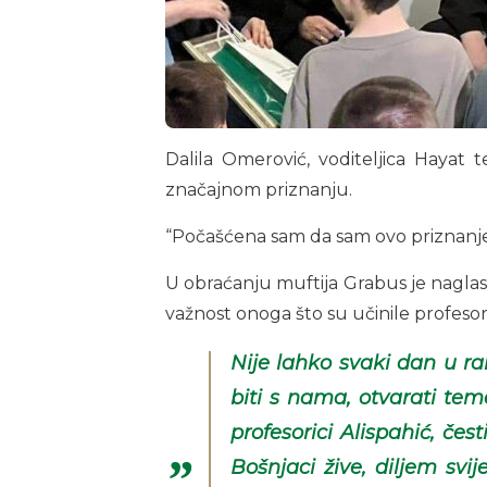
Dalila Omerović, voditeljica Hayat 
značajnom priznanju.
“Počašćena sam da sam ovo priznanje
U obraćanju muftija Grabus je naglasio
važnost onoga što su učinile profesori
Nije lahko svaki dan u r
biti s nama, otvarati tem
profesorici Alispahić, če
Bošnjaci žive, diljem sv