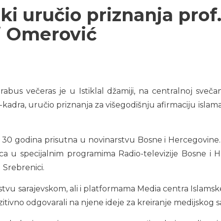
ki uručio priznanja prof.
li Omerović
rabus večeras je u Istiklal džamiji, na centralnoj sveča
dra, uručio priznanja za višegodišnju afirmaciju islama i
d 30 godina prisutna u novinarstvu Bosne i Hercegovine. 
ica u specijalnim programima Radio-televizije Bosne i
 Srebrenici.
jstvu sarajevskom, ali i platformama Media centra Islamske
ozitivno odgovarali na njene ideje za kreiranje medijskog s