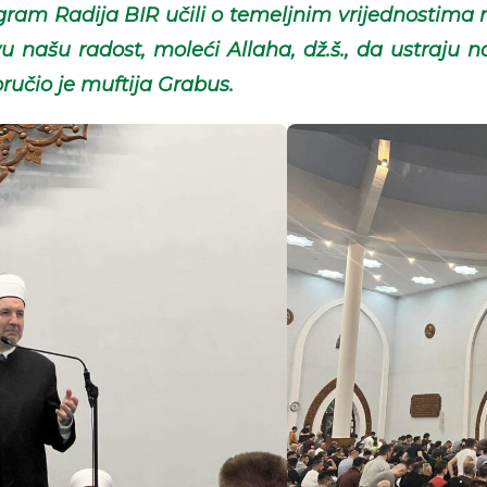
rogram Radija BIR učili o temeljnim vrijednostima
u našu radost, moleći Allaha, dž.š., da ustraju n
ručio je muftija Grabus.