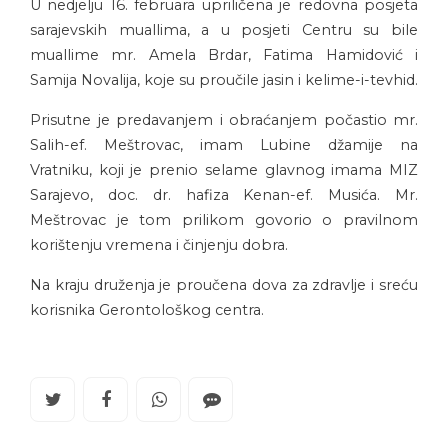
U nedjelju 16. februara upriličena je redovna posjeta
sarajevskih muallima, a u posjeti Centru su bile
muallime mr. Amela Brdar, Fatima Hamidović i
Samija Novalija, koje su proučile jasin i kelime-i-tevhid.
Prisutne je predavanjem i obraćanjem počastio mr.
Salih-ef. Meštrovac, imam Lubine džamije na
Vratniku, koji je prenio selame glavnog imama MIZ
Sarajevo, doc. dr. hafiza Kenan-ef. Musića. Mr.
Meštrovac je tom prilikom govorio o pravilnom
korištenju vremena i činjenju dobra.
Na kraju druženja je proučena dova za zdravlje i sreću
korisnika Gerontološkog centra.