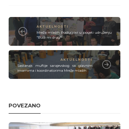
AKTUELNOSTI
Mreža mladih Podlugovi u posjeti udruženju
"Budi mi drug"
AKTUELNOSTI
Sastanak muftije sarajevskog sa glavnim
imamima i koordinatorima Mreže mladih
POVEZANO