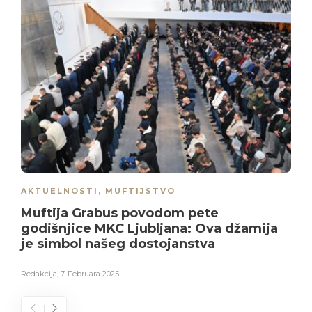
AKTUELNOSTI
,
MUFTIJSTVO
Muftija Grabus povodom pete
godišnjice MKC Ljubljana: Ova džamija
je simbol našeg dostojanstva
Redakcija
,
7. Februara 2025.