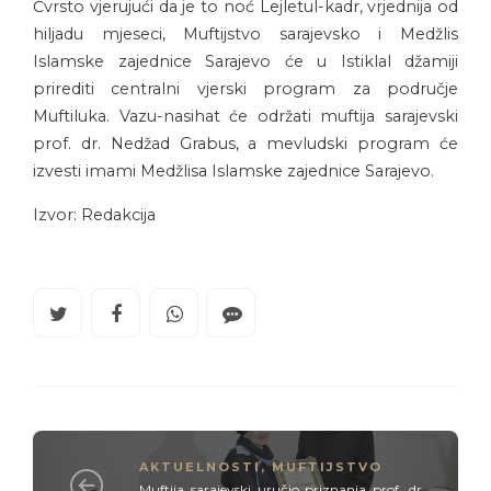
Čvrsto vjerujući da je to noć Lejletul-kadr, vrjednija od
hiljadu mjeseci, Muftijstvo sarajevsko i Medžlis
Islamske zajednice Sarajevo će u Istiklal džamiji
prirediti centralni vjerski program za područje
Muftiluka. Vazu-nasihat će održati muftija sarajevski
prof. dr. Nedžad Grabus, a mevludski program će
izvesti imami Medžlisa Islamske zajednice Sarajevo.
Izvor: Redakcija
AKTUELNOSTI
,
MUFTIJSTVO
Muftija sarajevski uručio priznanja prof. dr.