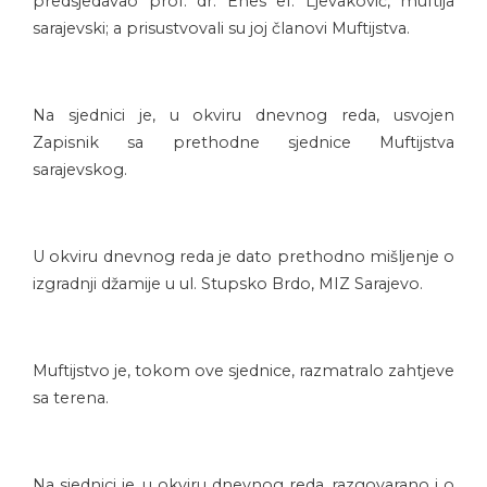
predsjedavao prof. dr. Enes ef. Ljevaković, muftija
sarajevski; a prisustvovali su joj članovi Muftijstva.
Na sjednici je, u okviru dnevnog reda, usvojen
Zapisnik sa prethodne sjednice Muftijstva
sarajevskog.
U okviru dnevnog reda je dato prethodno mišljenje o
izgradnji džamije u ul. Stupsko Brdo, MIZ Sarajevo.
Muftijstvo je, tokom ove sjednice, razmatralo zahtjeve
sa terena.
Na sjednici je, u okviru dnevnog reda, razgovarano i o