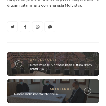
drugim pitanjima iz domena rada Muftijstva.
AKTUELNOSTI
Mreža mladih: Aktivnost podjele iftara širom
muftiluka
AKTUELNOSTI
Ramazanska posjeta MIZ Kiseljak