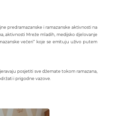
ojne predramazanske i ramazanske aktivnosti na
a, aktivnosti Mreže mladih, medijsko djelovanje
amazanske večeri“ koje se emituju uživo putem
mjeravaju posjetiti sve džemate tokom ramazana,
držati i prigodne vazove.