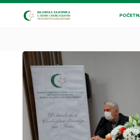
POČETN