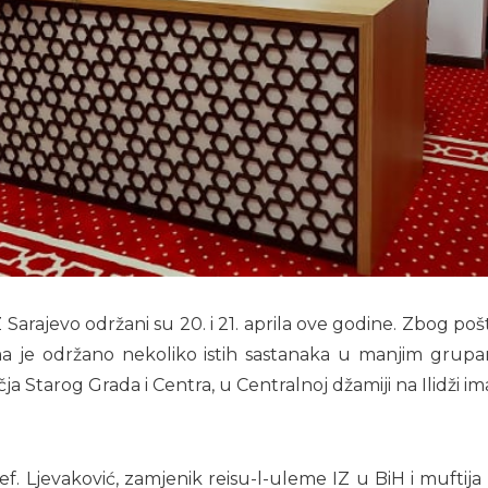
arajevo održani su 20. i 21. aprila ove godine. Zbog pošt
jama je održano nekoliko istih sastanaka u manjim grup
ja Starog Grada i Centra, u Centralnoj džamiji na Ilidži im
ef. Ljevaković, zamjenik reisu-l-uleme IZ u BiH i muftija