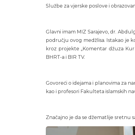
Službe za vjerske poslove i obrazovan
Glavni imam MIZ Sarajevo, dr. Abdul
području ovog medžlisa. Istakao je k
kroz projekte „Komentar džuza Kur’a
BHRT-a i BIR TV.
Govoreći o idejama i planovima za nar
kao i profesori Fakulteta islamskih n
Značajno je da se džematlije sretnu sa