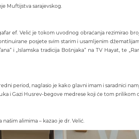
je Muftijstva sarajevskog.
gafar ef. Velić je tokom uvodnog obraćanja rezimirao br
ontinuirane posjete svim starim i usamljenim džematlijam
na“ i „Islamska tradicija Bošnjaka“ na TV Hayat, te „R
edni period, naglasio je kako glavni imam i saradnici na
auka i Gazi Husrev-begove medrese koji će tom prilikom o
 našim alimima – kazao je dr. Velić.