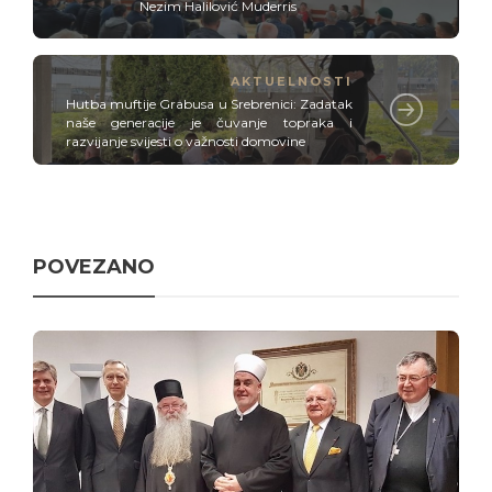
Nezim Halilović Muderris
AKTUELNOSTI
Hutba muftije Grabusa u Srebrenici: Zadatak
naše generacije je čuvanje topraka i
razvijanje svijesti o važnosti domovine
POVEZANO