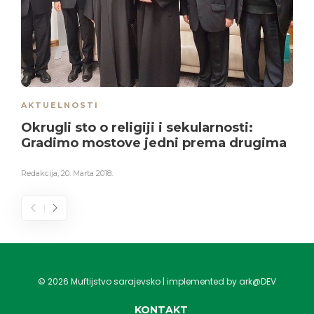
AKTUELNOSTI
Okrugli sto o religiji i sekularnosti:
Gradimo mostove jedni prema drugima
Redakcija
,
20. Marta 2018.
©
2026
Muftijstvo sarajevsko | implemented by ark@DEV
KONTAKT