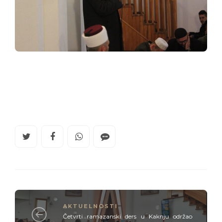
AKTUELNOSTI
Četvrti ramazanski ders u Kaknju održao