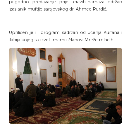
prigodno predavanje prije teravih-namaza održao
izaslanik muftije sarajevskog dr. Ahmed Purdić.
Upriličen je i program sadržan od učenja Kur’ana i
ilahija kojeg su izveli imami i članovi Mreže mladih.