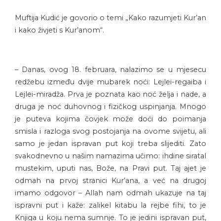
Muftija Kudić je govorio o temi „Kako razumjeti Kur’an
i kako živjeti s Kur’anom“.
– Danas, ovog 18. februara, nalazimo se u mjesecu
redžebu između dvije mubarek noći: Lejlei-regaiba i
Lejlei-miradža. Prva je poznata kao noć želja i nade, a
druga je noć duhovnog i fizičkog uspinjanja. Mnogo
je puteva kojima čovjek može doći do poimanja
smisla i razloga svog postojanja na ovome svijetu, ali
samo je jedan ispravan put koji treba slijediti. Zato
svakodnevno u našim namazima učimo: ihdine siratal
mustekim, uputi nas, Bože, na Pravi put. Taj ajet je
odmah na prvoj stranici Kur’ana, a već na drugoj
imamo odgovor – Allah nam odmah ukazuje na taj
ispravni put i kaže: zalikel kitabu la rejbe fihi, to je
Knjiga u koju nema sumnje. To je jedini ispravan put,