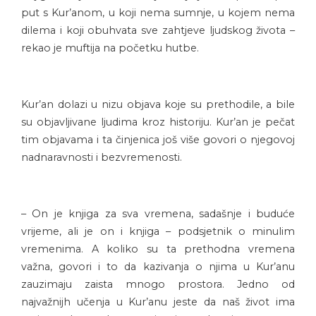
put s Kur’anom, u koji nema sumnje, u kojem nema
dilema i koji obuhvata sve zahtjeve ljudskog života –
rekao je muftija na početku hutbe.
Kur’an dolazi u nizu objava koje su prethodile, a bile
su objavljivane ljudima kroz historiju. Kur’an je pečat
tim objavama i ta činjenica još više govori o njegovoj
nadnaravnosti i bezvremenosti.
– On je knjiga za sva vremena, sadašnje i buduće
vrijeme, ali je on i knjiga – podsjetnik o minulim
vremenima. A koliko su ta prethodna vremena
važna, govori i to da kazivanja o njima u Kur’anu
zauzimaju zaista mnogo prostora. Jedno od
najvažnijh učenja u Kur’anu jeste da naš život ima