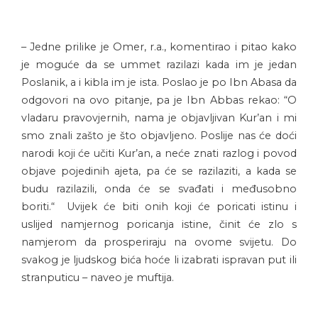
– Jedne prilike je Omer, r.a., komentirao i pitao kako
je moguće da se ummet razilazi kada im je jedan
Poslanik, a i kibla im je ista. Poslao je po Ibn Abasa da
odgovori na ovo pitanje, pa je Ibn Abbas rekao: “O
vladaru pravovjernih, nama je objavljivan Kur’an i mi
smo znali zašto je što objavljeno. Poslije nas će doći
narodi koji će učiti Kur’an, a neće znati razlog i povod
objave pojedinih ajeta, pa će se razilaziti, a kada se
budu razilazili, onda će se svađati i međusobno
boriti.“ Uvijek će biti onih koji će poricati istinu i
uslijed namjernog poricanja istine, činit će zlo s
namjerom da prosperiraju na ovome svijetu. Do
svakog je ljudskog bića hoće li izabrati ispravan put ili
stranputicu – naveo je muftija.