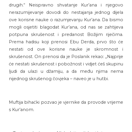
drugih.“ Neispravno shvatanje Kur’ana i njegovo
nerazumijevanje dovodi do nestajanja jednog dijela
ove korisne nauke o razumjevanju Kur’ana. Da bismo
mogli osjetiti blagodat Kur’ana, od nas se zahtijeva
potpuna skrušenost i predanost Božijim riječima.
Prema hadisu koji prenosi Ebu Derda, prvo što će
nestati od ove korisne nauke je skromnost i
skrušenost. On prenosi da je Poslanik rekao: „Najprije
će nestati skrušenost i pobožnost i vidjet ćeš skupinu
ljudi da ulazi u džamiju, a da među njima nema
nijednog skrušenog čovjeka – naveo je u hutbi.
Muftija bihaćki pozvao je vjernike da provode vrijeme
s Kur’anom.