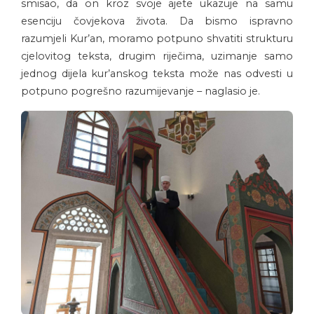
smisao, da on kroz svoje ajete ukazuje na samu
esenciju čovjekova života. Da bismo ispravno
razumjeli Kur’an, moramo potpuno shvatiti strukturu
cjelovitog teksta, drugim riječima, uzimanje samo
jednog dijela kur’anskog teksta može nas odvesti u
potpuno pogrešno razumijevanje – naglasio je.