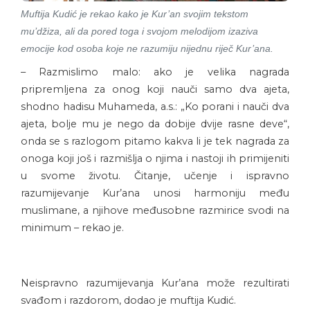
Muftija Kudić je rekao kako je Kur’an svojim tekstom
mu’džiza, ali da pored toga i svojom melodijom izaziva
emocije kod osoba koje ne razumiju nijednu riječ Kur’ana.
– Razmislimo malo: ako je velika nagrada
pripremljena za onog koji nauči samo dva ajeta,
shodno hadisu Muhameda, a.s.: „Ko porani i nauči dva
ajeta, bolje mu je nego da dobije dvije rasne deve“,
onda se s razlogom pitamo kakva li je tek nagrada za
onoga koji još i razmišlja o njima i nastoji ih primijeniti
u svome životu. Čitanje, učenje i ispravno
razumijevanje Kur’ana unosi harmoniju među
muslimane, a njihove međusobne razmirice svodi na
minimum – rekao je.
Neispravno razumijevanja Kur’ana može rezultirati
svađom i razdorom, dodao je muftija Kudić.