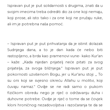
Ispravan put je put solidarnosti s drugima, znati da u
svojim imecima treba odrediti dio za one koji nemaju,
koji prose, ali isto tako i za one koji ne pružaju ruke,
ali im je potrebna naša pomoć.
– Ispravan put je put prihvatanja da je istinit dolazak
Sudnjega dana, a to je dan kada će nebo biti
rastopljeno, a brda kao pramenovi vune- kako Kur’an
– kaže: „Kada nijedan prijatelj neće pitati za svog
prijatelja, za svoga bližnjega.“ Ispravan put je put
pokornosti uzvišenom Bogu, jer u Kur’anu stoji: „ To
su oni koji se svjesno okreću Allahu u molitvi, koji
čuvaju namaz.“ Ovdje se ne radi samo o pukom
fizičkom obredu nego je riječ o održavanju duha i
duhovne potrebe. Ovdje je riječ o tome da se čovjek
kloni hroničnog nezadovoljstva i razočaranja te da se