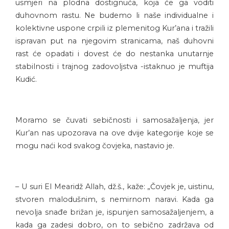
usmjeri na plodna dostignuća, koja će ga voditi
duhovnom rastu. Ne budemo li naše individualne i
kolektivne uspone crpili iz plemenitog Kur’ana i tražili
ispravan put na njegovim stranicama, naš duhovni
rast će opadati i dovest će do nestanka unutarnje
stabilnosti i trajnog zadovoljstva -istaknuo je muftija
Kudić.
Moramo se čuvati sebičnosti i samosažaljenja, jer
Kur’an nas upozorava na ove dvije kategorije koje se
mogu naći kod svakog čovjeka, nastavio je.
– U suri El Mearidž Allah, dž.š., kaže: „Čovjek je, uistinu,
stvoren malodušnim, s nemirnom naravi. Kada ga
nevolja snađe brižan je, ispunjen samosažaljenjem, a
kada ga zadesi dobro, on to sebično zadržava od