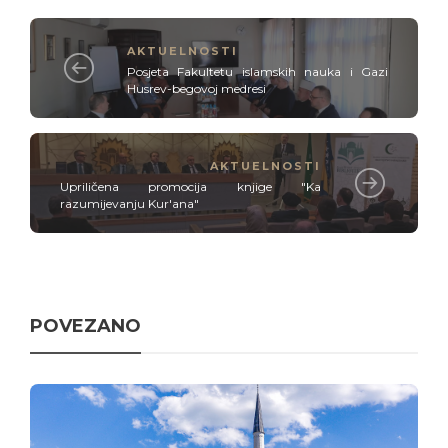
AKTUELNOSTI
Posjeta Fakultetu islamskih nauka i Gazi
Husrev-begovoj medresi
AKTUELNOSTI
Upriličena promocija knjige "Ka
razumijevanju Kur'ana"
POVEZANO