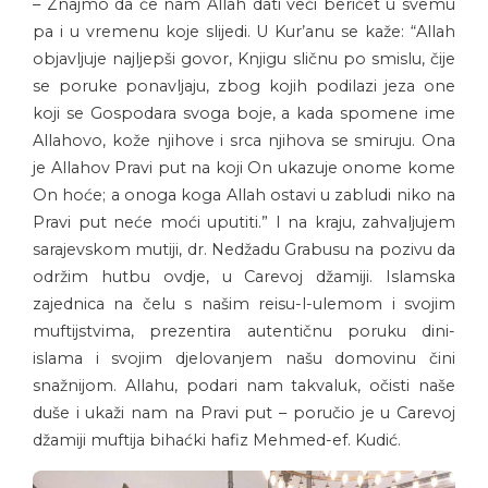
– Znajmo da će nam Allah dati veći berićet u svemu
pa i u vremenu koje slijedi. U Kur’anu se kaže: “Allah
objavljuje najljepši govor, Knjigu sličnu po smislu, čije
se poruke ponavljaju, zbog kojih podilazi jeza one
koji se Gospodara svoga boje, a kada spomene ime
Allahovo, kože njihove i srca njihova se smiruju. Ona
je Allahov Pravi put na koji On ukazuje onome kome
On hoće; a onoga koga Allah ostavi u zabludi niko na
Pravi put neće moći uputiti.” I na kraju, zahvaljujem
sarajevskom mutiji, dr. Nedžadu Grabusu na pozivu da
održim hutbu ovdje, u Carevoj džamiji. Islamska
zajednica na čelu s našim reisu-l-ulemom i svojim
muftijstvima, prezentira autentičnu poruku dini-
islama i svojim djelovanjem našu domovinu čini
snažnijom. Allahu, podari nam takvaluk, očisti naše
duše i ukaži nam na Pravi put – poručio je u Carevoj
džamiji muftija bihaćki hafiz Mehmed-ef. Kudić.