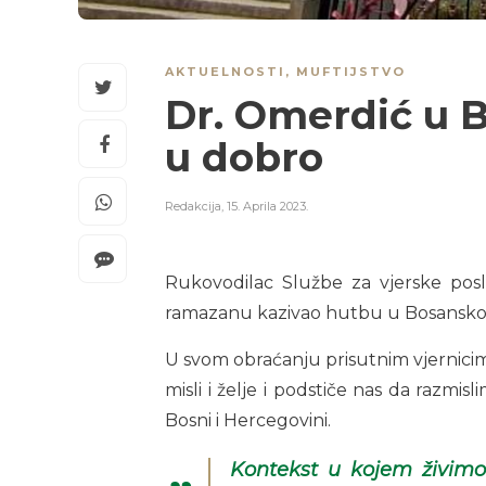
AKTUELNOSTI
,
MUFTIJSTVO
Dr. Omerdić u 
u dobro
Redakcija
,
15. Aprila 2023.
Rukovodilac Službe za vjerske pos
ramazanu kazivao hutbu u Bosanskoj d
U svom obraćanju prisutnim vjernicim
misli i želje i podstiče nas da razmis
Bosni i Hercegovini.
Kontekst u kojem živimo 