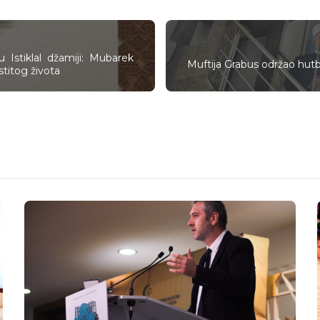
Istiklal džamiji: Mubarek
Muftija Grabus održao hutb
stitog života