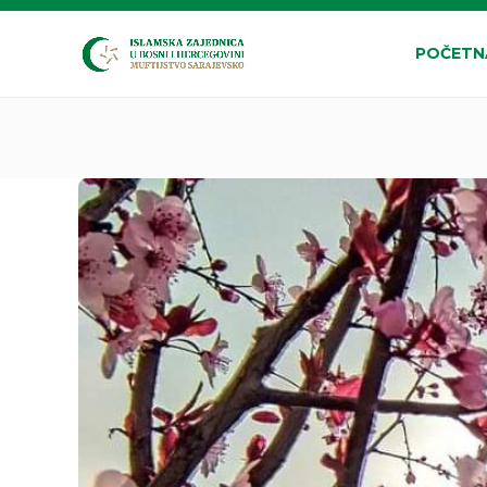
POČETN