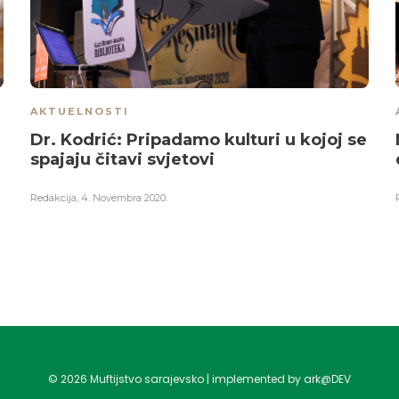
AKTUELNOSTI
Dr. Kodrić: Pripadamo kulturi u kojoj se
spajaju čitavi svjetovi
Redakcija
,
4. Novembra 2020.
©
2026
Muftijstvo sarajevsko | implemented by ark@DEV