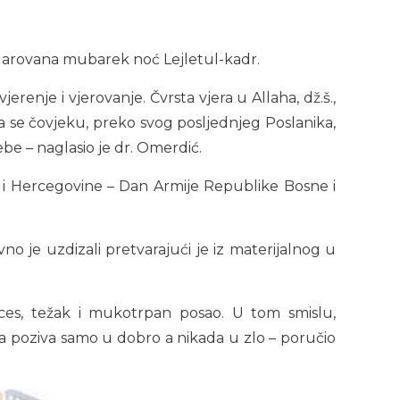
e darovana mubarek noć Lejletul-kadr.
erenje i vjerovanje. Čvrsta vjera u Allaha, dž.š.,
aća se čovjeku, preko svog posljednjeg Poslanika,
ebe – naglasio je dr. Omerdić.
ne i Hercegovine – Dan Armije Republike Bosne i
 je uzdizali pretvarajući je iz materijalnog u
ces, težak i mukotrpan posao. U tom smislu,
a poziva samo u dobro a nikada u zlo – poručio