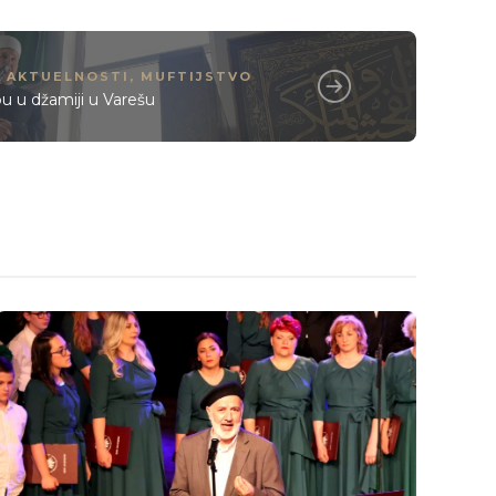
AKTUELNOSTI
,
MUFTIJSTVO
u u džamiji u Varešu