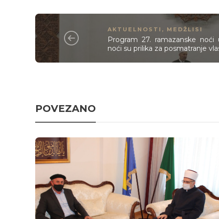
AKTUELNOSTI
,
MEDŽLISI
Program 27. ramazanske noći u 
noći su prilika za posmatranje vla
POVEZANO