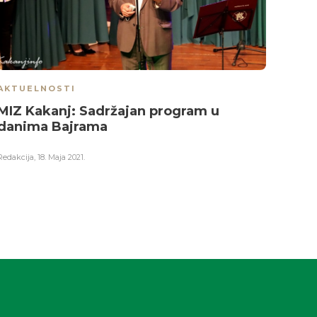
AKTUELNOSTI
AKTU
MIZ Kakanj: Sadržajan program u
Pred
danima Bajrama
Kise
Redakcija
,
18. Maja 2021.
Redakci