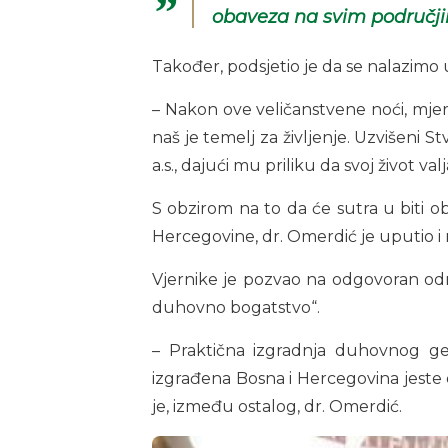
obaveza na svim područji
Također, podsjetio je da se nalazimo
– Nakon ove veličanstvene noći, mjerilo
naš je temelj za življenje. Uzvišeni S
a.s., dajući mu priliku da svoj život v
S obzirom na to da će sutra u biti o
Hercegovine, dr. Omerdić je uputio 
Vjernike je pozvao na odgovoran odno
duhovno bogatstvo“.
– Praktična izgradnja duhovnog ge
izgrađena Bosna i Hercegovina jeste
je, između ostalog, dr. Omerdić.