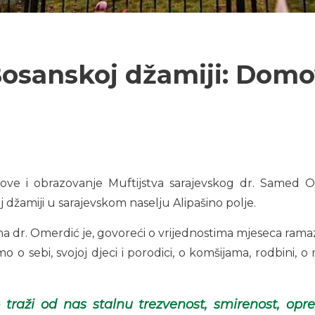
Bosanskoj džamiji: Dom
love i obrazovanje Muftijstva sarajevskog dr. Samed 
žamiji u sarajevskom naselju Alipašino polje.
a dr. Omerdić je, govoreći o vrijednostima mjeseca rama
limo o sebi, svojoj djeci i porodici, o komšijama, rodbini
traži od nas stalnu trezvenost, smirenost, opr