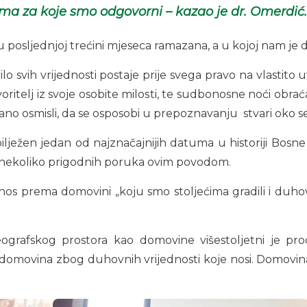
ma za koje smo odgovorni – kazao je dr. Omerdić.
 u posljednjoj trećini mjeseca ramazana, a u kojoj nam j
 svih vrijednosti postaje prije svega pravo na vlastito uvj
tvoritelj iz svoje osobite milosti, te sudbonosne noći obr
aljano osmisli, da se osposobi u prepoznavanju stvari oko s
bilježen jedan od najznačajnijih datuma u historiji Bos
i nekoliko prigodnih poruka ovim povodom.
s prema domovini „koju smo stoljećima gradili i duhovno
ografskog prostora kao domovine višestoljetni je pro
 domovina zbog duhovnih vrijednosti koje nosi. Domovin