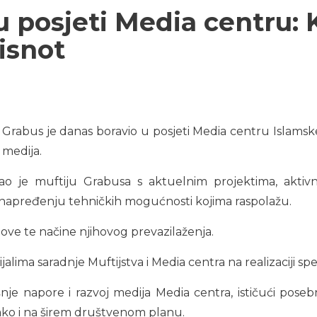
u posjeti Media centru: 
isnot
f. Grabus je danas boravio u posjeti Media centru Islams
 medija.
o je muftiju Grabusa s aktuelnim projektima, aktiv
napređenju tehničkih mogućnosti kojima raspolažu.
zove te načine njihovog prevazilaženja.
jalima saradnje Muftijstva i Media centra na realizaciji sp
nje napore i razvoj medija Media centra, ističući pose
tako i na širem društvenom planu.