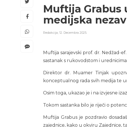
Muftija Grabus 
medijska nezav
Redakcija
,
12. Decembra 2025.
Muftija sarajevski prof. dr. Nedžad-e
sastanak s rukovodstom i urednicima
Direktor dr. Muamer Tinjak upozna
konceptualnog rada svih medija te u
Osim toga, ukazao je i na izvjesne iza
Tokom sastanka bilo je riječi o potenci
Muftija Grabus je pozdravio dosadaš
zajednice, kako u okviru Zajednice, 