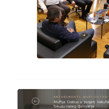
AKTUELNOSTI
,
MUFTIJSTVO
Muftija Grabus u posjeti Vakufsk
fokusu našeg djelovanja