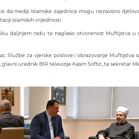
ice da mediji Islamske zajednice mogu nezavisno djelova
aciji islamskih vrijednosti.
dršku daljnjem radu te naglasio otvorenost Muftijstva 
lac Službe za vjerske poslove i obrazovanje Muftijstva 
lavni urednik BIR televizije Kasim Softić, te sekretar 