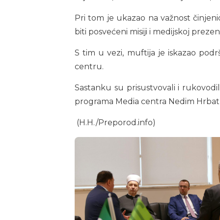
Pri tom je ukazao na važnost činjen
biti posvećeni misiji i medijskoj prezent
S tim u vezi, muftija je iskazao po
centru.
Sastanku su prisustvovali i rukovodi
programa Media centra Nedim Hrbat, g
(H.H./Preporod.info)