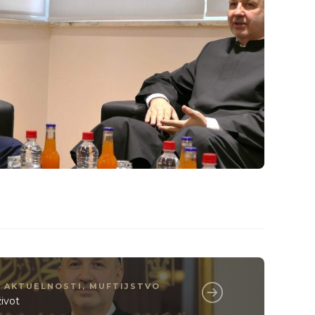
AKTUELNOSTI
,
MUFTIJSTVO
život