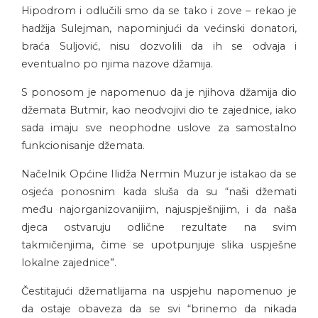
Hipodrom i odlučili smo da se tako i zove – rekao je
hadžija Sulejman, napominjući da većinski donatori,
braća Suljović, nisu dozvolili da ih se odvaja i
eventualno po njima nazove džamija.
S ponosom je napomenuo da je njihova džamija dio
džemata Butmir, kao neodvojivi dio te zajednice, iako
sada imaju sve neophodne uslove za samostalno
funkcionisanje džemata.
Načelnik Općine Ilidža Nermin Muzur je istakao da se
osjeća ponosnim kada sluša da su “naši džemati
među najorganizovanijim, najuspješnijim, i da naša
djeca ostvaruju odlične rezultate na svim
takmičenjima, čime se upotpunjuje slika uspješne
lokalne zajednice”.
Čestitajući džematlijama na uspjehu napomenuo je
da ostaje obaveza da se svi “brinemo da nikada