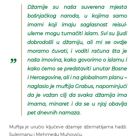
Džamije su naša suverena mjesta
bošnjačkog naroda, u kojima samo
imami koji imaju saglasnost reisul-
uleme mogu tumačiti islam. Svi su ljudi
dobrodošli u džamiju, ali mi se ovdje
moramo čuvati, i voditi računa šta je
naša imovina, kako govorimo o islamu i
kako ćemo se predstaviti unutar Bosne
i Hercegovine, ali i na globalnom planu –
naglasio je muftija Grabus, napominjući
da je važan cilj da svaka džamija ima
imama, minaret i da se u njoj obavlja
pet dnevnih namaza.
Muftija je uručio ključeve džamije džematlijama hadži.
Sulejmanu i Mehmedu Muhoviću.