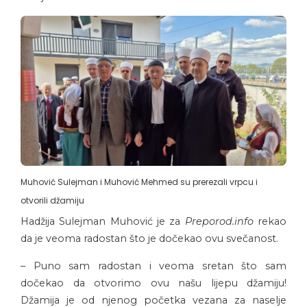
Muhović Sulejman i Muhović Mehmed su prerezali vrpcu i
otvorili džamiju
Hadžija Sulejman Muhović je za
Preporod.info
rekao
da je veoma radostan što je dočekao ovu svečanost.
– Puno sam radostan i veoma sretan što sam
dočekao da otvorimo ovu našu lijepu džamiju!
Džamija je od njenog početka vezana za naselje