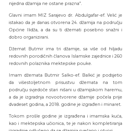
nijedna džamija ne ostane prazna”.
Glavni imam MIZ Sarajevo dr. Abdulgafar-ef. Velić je
istakao da je danas otvorena 24. džamija na području
Općine Ilidža, a da su ti džemati posebno snažni i
dobro organizirani.
Džemat Butmir ima tri džamije, sa više od hiljadu
redovnih porodičnih članova Islamske zajednice i 260
redovnih polaznika mektepske pouke.
Imam džemata Butmir Salko-ef. Balkić je podsjetio
da višestoljetnom prisustvu džemata na tom
području svjedoče stari nišani u džamijskom haremu,
a da je izgradnja novootvorene džamije počela prije
dvadeset godina, a 2018. godine je izgrađen i minaret.
Tokom prošle godine je izgrađena i imamska kuća,
kao i mektepska učionica, te je nakon kompletiranja
izgradnje odlučeno da se džamija svečano i otvori.