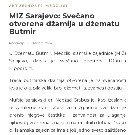
AKTUELNOSTI
,
MEDŽLISI
MIZ Sarajevo: Svečano
otvorena džamija u džematu
Butmir
Redakcija
,
12. Oktobra 2024.
U Džematu Butmir, Medžlis Islamske zajednice (MIZ)
Sarajevo, danas je svečano otvorena Džamija
Hipodrom.
Treća butmirska džamija otvorena je na svečanosti
koja je okupila veliki broj džematlija, zvanica i gostiju.
Muftija sarajevski dr. Nedžad Grabus je, kao izaslanik
reisul-uleme, svim učesnicima izgradnje ove džamije
prenio njegove čestitke i zahvalnost za ulaganje
njihovog vremena, znanja i materijalnih dobara, “kako
bi Islamska zajednica imala još jedno sveto zaštićeno