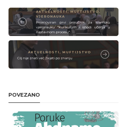
AKTUELNOSTI
,
MUFTIJSTVO
,
VJERONAUKA
Promoviran prvi priručnik za Islamsku
vjeronauku "Kurikulum i ishodi učenja u
nastavnom procesu"
AKTUELNOSTI
,
MUFTIJSTVO
Cilj nije znati već živjeti po znanju
POVEZANO