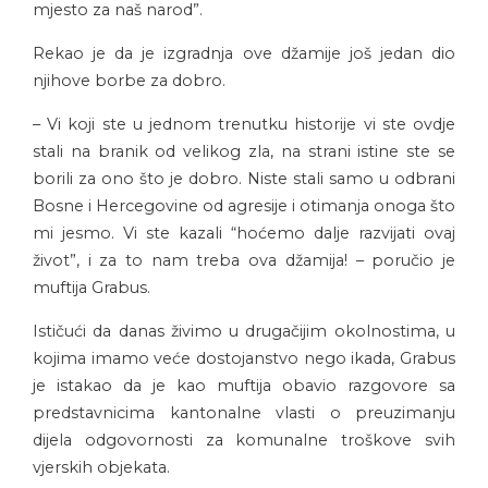
mjesto za naš narod”.
Rekao je da je izgradnja ove džamije još jedan dio
njihove borbe za dobro.
– Vi koji ste u jednom trenutku historije vi ste ovdje
stali na branik od velikog zla, na strani istine ste se
borili za ono što je dobro. Niste stali samo u odbrani
Bosne i Hercegovine od agresije i otimanja onoga što
mi jesmo. Vi ste kazali “hoćemo dalje razvijati ovaj
život”, i za to nam treba ova džamija! – poručio je
muftija Grabus.
Ističući da danas živimo u drugačijim okolnostima, u
kojima imamo veće dostojanstvo nego ikada, Grabus
je istakao da je kao muftija obavio razgovore sa
predstavnicima kantonalne vlasti o preuzimanju
dijela odgovornosti za komunalne troškove svih
vjerskih objekata.