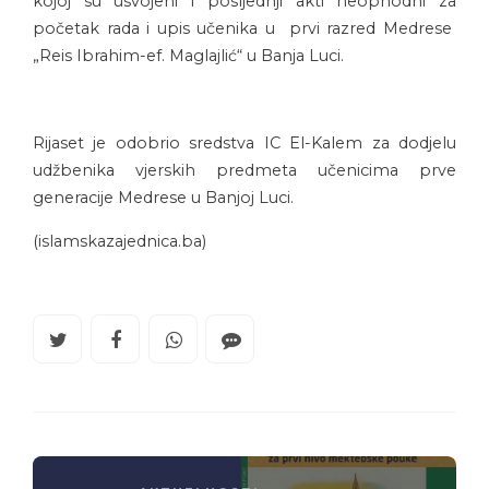
kojoj su usvojeni i posljednji akti neophodni za
početak rada i upis učenika u prvi razred Medrese
„Reis Ibrahim-ef. Maglajlić“ u Banja Luci.
Rijaset je odobrio sredstva IC El-Kalem za dodjelu
udžbenika vjerskih predmeta učenicima prve
generacije Medrese u Banjoj Luci.
(islamskazajednica.ba)