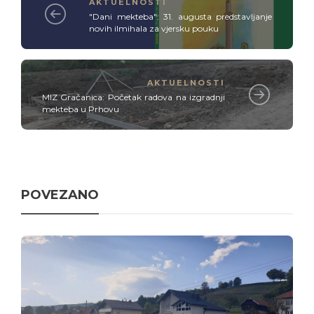
AKTUELNOSTI
"Dani mekteba": 31. augusta predstavljanje
novih ilmihala za vjersku pouku
AKTUELNOSTI
MIZ Gračanica: Početak radova na izgradnji
mekteba u Prhovu
POVEZANO