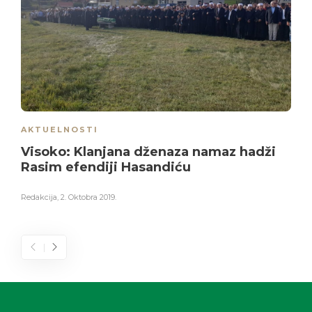
AKTUELNOSTI
Visoko: Klanjana dženaza namaz hadži
Rasim efendiji Hasandiću
Redakcija
,
2. Oktobra 2019.