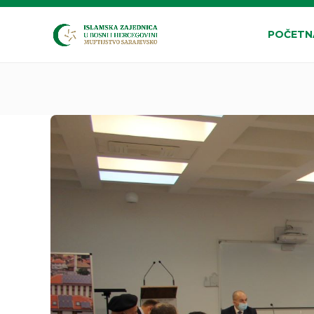
POČETN