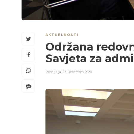
AKTUELNOSTI
Održana redovna
Savjeta za admi
Redakcija
,
22. Decembra 2020.