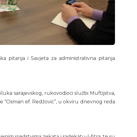
 pitanja i Savjeta za administrativna pitanja
iluka sarajevskog, rukovodioci službi Muftijstva,
e “Osman ef. Redžović”, u okviru dnevnog reda
enim sredstvima zekata i sadekatu-l-fitra; te su