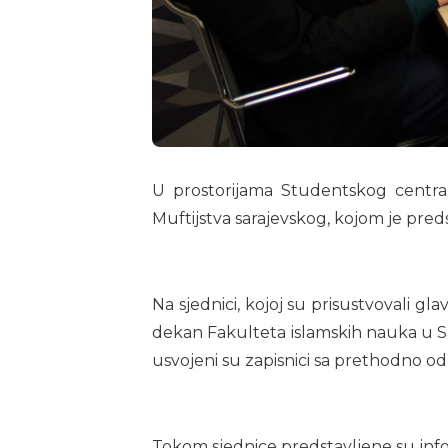
U prostorijama Studentskog centra u
Muftijstva sarajevskog, kojom je predsj
Na sjednici, kojoj su prisustvovali gl
dekan Fakulteta islamskih nauka u S
usvojeni su zapisnici sa prethodno od
Tokom sjednice predstavljene su infor