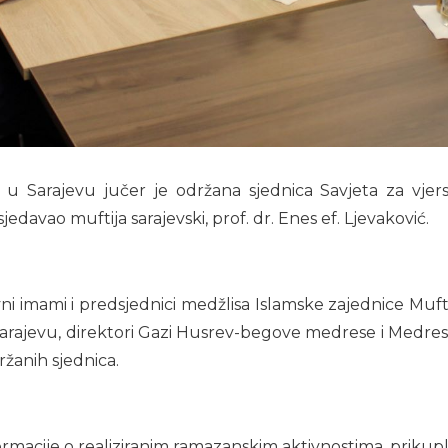
 Sarajevu jučer je održana sjednica Savjeta za vjerska
edavao muftija sarajevski, prof. dr. Enes ef. Ljevaković.
avni imami i predsjednici medžlisa Islamske zajednice Muft
arajevu, direktori Gazi Husrev-begove medrese i Medres
ržanih sjednica.
macije o realiziranim ramazanskim aktivnostima, prikuplj