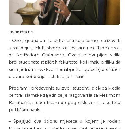
Imran Pašalić
– Ovo je jedna u nizu aktivnosti koje ćemo realizovati
u saradnji sa Muftijstvom sarajevskim i muftijom prof.
dr. Nedžadom Grabusom. Ovdje je okupljen veliki
broj studenata različitih fakulteta, koji imaju priliku da
se u jednom ovakvom ambijentu upoznaju, druže i
ostvare konekcije – istakao je Pašalić.
Program i predavanje su izveli studenti, a ekipa Media
centra Islamske zajednice je razgovarala sa Merimom
Buljubašić, studenticom drugog ciklusa na Fakultetu
političkih nauka.
– Spajajući dva dobra, mjeseca u kojem je rođen
Muhammed, a.s., i početka nove životne faze u životu