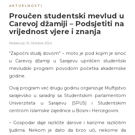
AKTUELNOSTI
Proučen studentski mevlud u
Carevoj džamiji – Podsjetiti na
vrijednost vjere i znanja
Redakcija
,
10. Oktobra 2024.
“Započni studij dovom” – moto je pod kojim je sinoć
u Carevoj džamiji u Sarajevu upriličen studentski
mevludski program povodom početka akademske
godine.
Ovaj program već drugu godinu organizuje Muftijstvo
sarajevsko u saradnji sa Studentskim parlamentom
Univerziteta u Sarajevu (SPUS) i Studentskim
centrom Islamske zajednice u Bosni i Hercegovini.
– Gospodar daje različite darove i karizme različitim
ljudima. Nekom je dato da brzo uči, nekome da