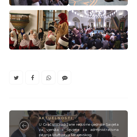
AKTUELNOSTI
U Gračanici održane redovne sjednice Savjeta
za vjerska i Savjeta za administrativna
pitanja Muftijstva sarajevskog