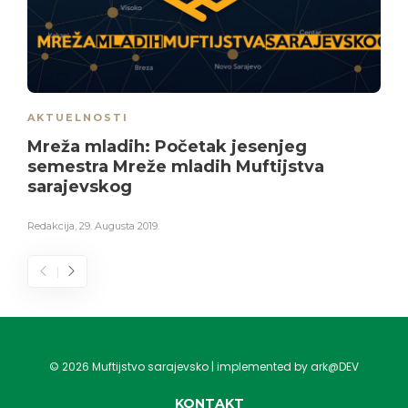
AKTUELNOSTI
Mreža mladih: Početak jesenjeg
semestra Mreže mladih Muftijstva
sarajevskog
Redakcija
,
29. Augusta 2019.
©
2026
Muftijstvo sarajevsko | implemented by ark@DEV
KONTAKT