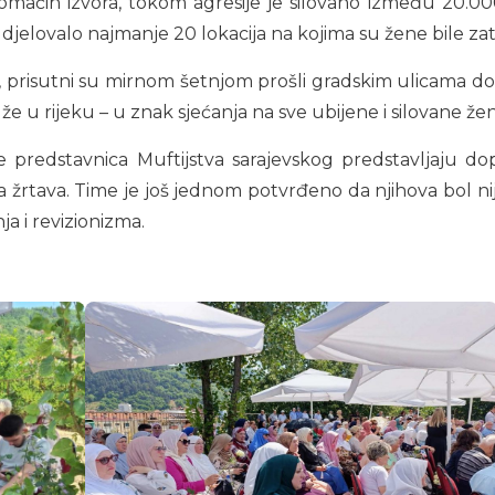
ih izvora, tokom agresije je silovano između 20.000 i 
jelovalo najmanje 20 lokacija na kojima su žene bile zato
 prisutni su mirnom šetnjom prošli gradskim ulicama d
že u rijeku – u znak sjećanja na sve ubijene i silovane že
 predstavnica Muftijstva sarajevskog predstavljaju dopr
va žrtava. Time je još jednom potvrđeno da njihova bol ni
a i revizionizma.