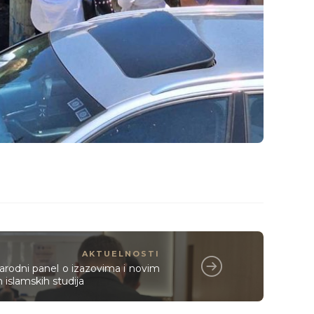
AKTUELNOSTI
odni panel o izazovima i novim
islamskih studija