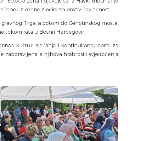
50.000 žena i djevojčica, a Haški tribunal je
čene i izložene zločinima protiv čovječnosti.
o glavnog Trga, a potom do Ćehotinskog mosta,
ne tokom rata u Bosni i Hercegovini.
inos kulturi sjećanja i kontinuiranoj borbi za
je zaboravljena, a njihova hrabrost i svjedočenja