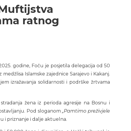
Muftijstva
vama ratnog
025. godine, Foču je posjetila delegacija od 50
z medžlisa Islamske zajednice Sarajevo i Kakanj.
ljem izražavanja solidarnosti i podrške žrtvama
stradanja žena iz perioda agresije na Bosnu i
lostavljanju. Pod sloganom
„Pamtimo preživjele
du i priznanje i dalje aktuelna.