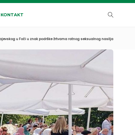
KONTAKT
rajevskog u Foči u znak podrške žrtvama ratnog seksualnog nasilja