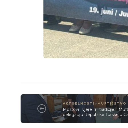
AKTUELNOSTI
,
MUFTIJSTVO
Mostovi vjere i tradicije: Muft
delegaciju Republike Turske u Ca