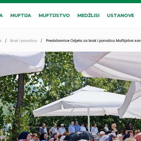
A
MUFTIJA
MUFTIJSTVO
MEDŽLISI
USTANOVE
a
Brak i porodica
Predstavnice Odjela za brak i porodicu Muftijstva sa