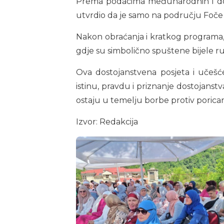
Prema podacima međunarodnih i domać
utvrdio da je samo na području Foče d
Nakon obraćanja i kratkog programa,
gdje su simbolično spuštene bijele ru
Ova dostojanstvena posjeta i učešće
istinu, pravdu i priznanje dostojanst
ostaju u temelju borbe protiv poricanj
Izvor: Redakcija