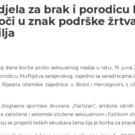
jela za brak i porodicu 
oči u znak podrške žrt
lja
dana borbe protiv seksualnog nasilja u ratu, 19. juna 2
orodicu Muftijstva sarajevskog, zajedno sa saradnicama i
 Rijaseta Islamske zajednice u Bosni i Hercegovini, s ci
zloglasne sportske dvorane „Partizan“, simbola ratnih 
e zatočene i sistemski izložene seksualnom i fizičkom z
 su se prisjetili teških iskustava žena čija je borba za prav