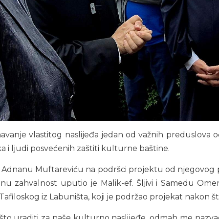
avanje vlastitog naslijeđa jedan od važnih preduslova oč
 i ljudi posvećenih zaštiti kulturne baštine.
u Adnanu Muftareviću na podršci projektu od njegovog p
ebnu zahvalnost uputio je Malik-ef. Šljivi i Samedu Omerd
Tafiloskog iz Labuništa, koji je podržao projekat nakon št
nešto uraditi za naše kulturno naslijeđe, odmah me nazva