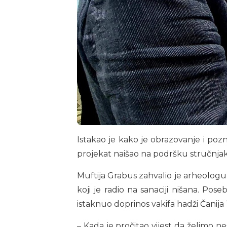
Istakao je kako je obrazovanje i pozn
projekat naišao na podršku stručnjaka
Muftija Grabus zahvalio je arheolog
koji je radio na sanaciji nišana. Pos
istaknuo doprinos vakifa hadži Čanija 
– Kada je pročitao vijest da želimo 