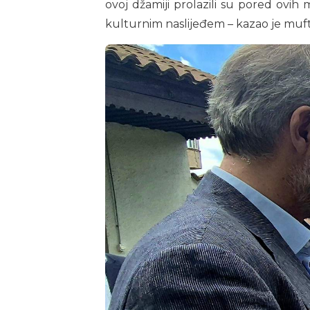
ovoj džamiji prolazili su pored ovih 
kulturnim naslijeđem – kazao je muft