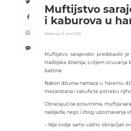
Muftijstvo sara
i kaburova u h
Redakcija
,
12. Juna 2026.
Muftijstvo sarajevsko predstavilo 
Hadžijska džamija, s ciljem očuvanja 
baštine.
Nakon
džuma-namaza
u haremu džam
mezaristana i vakufa te potrebu njih
Obraćajući se prisutnima, muftija sar
naslijeđa, nego i zbog upoznavanja vla
– Nije ovdje samo važno obnavljati ov