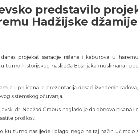
jevsko predstavilo proje
aremu Hadžijske džamije
je danas projekat sanacije nišana i kaburova u haremu
kulturno-historijskog naslijeđa Bošnjaka muslimana i pod
ije upriličena je prezentacija dosad izvedenih radova
ovog sistemskog očuvanja.
ajevski dr. Nedžad Grabus naglasio je da obnova nišana i
stite prošlosti.
o kulturno naslijeđe i blago, nego na taj način učimo o 