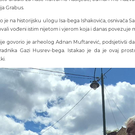
ija Grabus.
o je na historijsku ulogu Isa-bega Ishakovića, osnivača Sa
elovali vođeni istim nijetom i vjerom koja i danas povezuje
je govorio je arheolog Adnan Muftarević, podsjetivši da 
radnika Gazi Husrev-bega. Istakao je da je ovaj prosto
ki.