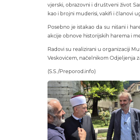
vjerski, obrazovni i društveni život S
kao i brojni muderisi, vakifi i članovi
Posebno je istakao da su nišani i har
akcije obnove historijskih harema i m
Radovi su realizirani u organizaciji 
Veskovićem, načelnikom Odjeljenja z
(S.S./Preporod.info)