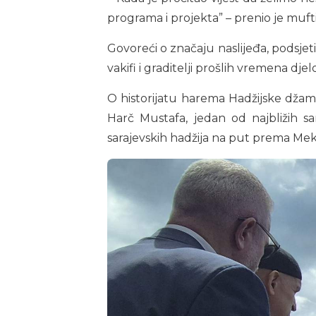
programa i projekta” – prenio je muft
Govoreći o značaju naslijeđa, podsjeti
vakifi i graditelji prošlih vremena dj
O historijatu harema Hadžijske džami
Harč Mustafa, jedan od najbližih sa
sarajevskih hadžija na put prema Mek