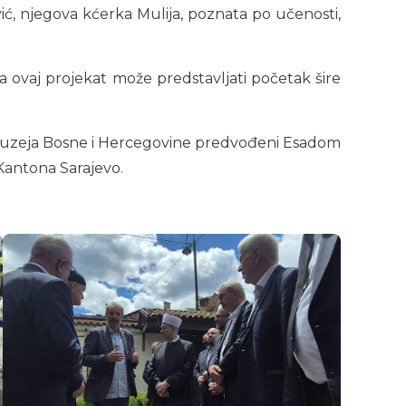
ović, njegova kćerka Mulija, poznata po učenosti,
da ovaj projekat može predstavljati početak šire
kog muzeja Bosne i Hercegovine predvođeni Esadom
Kantona Sarajevo.