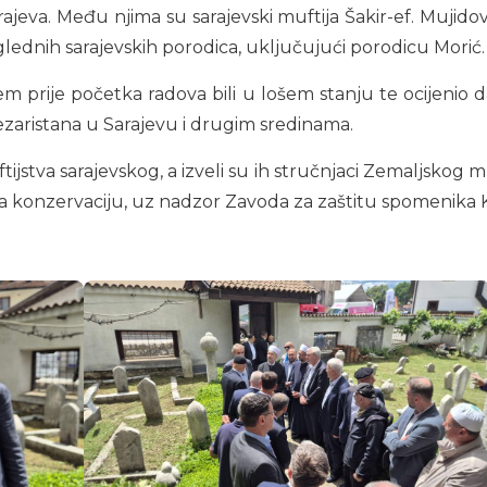
arajeva. Među njima su sarajevski muftija Šakir-ef. Mujid
 uglednih sarajevskih porodica, uključujući porodicu Morić.
em prije početka radova bili u lošem stanju te ocijenio 
ezaristana u Sarajevu i drugim sredinama.
Muftijstva sarajevskog, a izveli su ih stručnjaci Zemaljs
a konzervaciju, uz nadzor Zavoda za zaštitu spomenika 