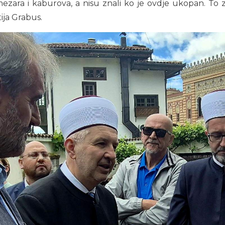
mezara i kaburova, a nisu znali ko je ovdje ukopan. To z
ija Grabus.