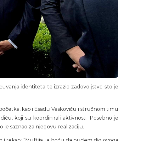
uvanja identiteta te izrazio zadovoljstvo što je
očetka, kao i Esadu Veskoviću i stručnom timu
iću, koji su koordinirali aktivnosti. Posebno je
o je saznao za njegovu realizaciju.
o i rekao: “Muftija, ja hoću da budem dio ovoga