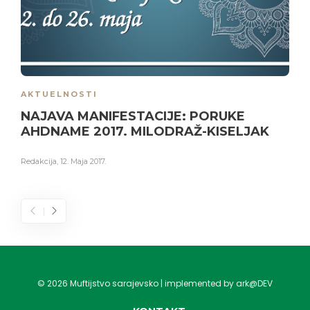
AKTUELNOSTI
NAJAVA MANIFESTACIJE: PORUKE
AHDNAME 2017. MILODRAŽ-KISELJAK
Redakcija
,
12. Maja 2017.
©
2026
Muftijstvo sarajevsko | implemented by ark@DEV