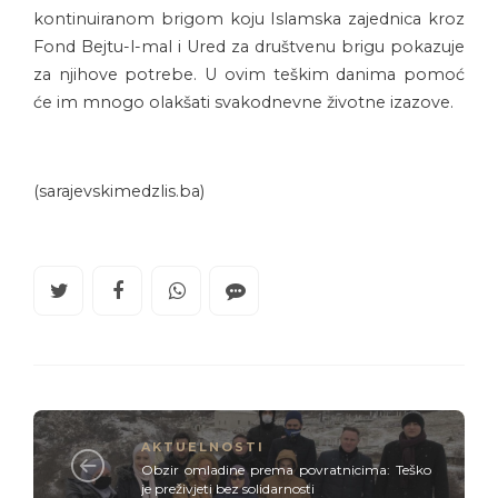
kontinuiranom brigom koju Islamska zajednica kroz
Fond Bejtu-l-mal i Ured za društvenu brigu pokazuje
za njihove potrebe. U ovim teškim danima pomoć
će im mnogo olakšati svakodnevne životne izazove.
(sarajevskimedzlis.ba)
AKTUELNOSTI
Obzir omladine prema povratnicima: Teško
je preživjeti bez solidarnosti