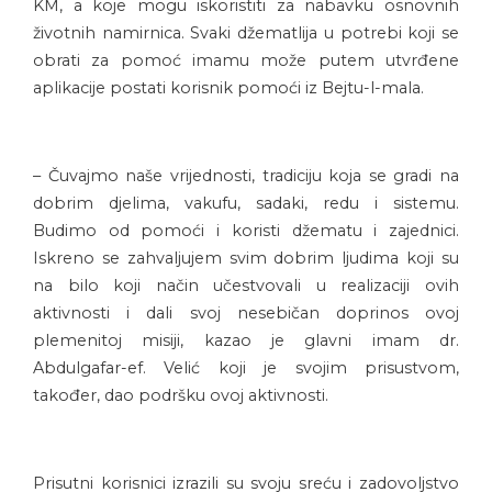
KM, a koje mogu iskoristiti za nabavku osnovnih
životnih namirnica. Svaki džematlija u potrebi koji se
obrati za pomoć imamu može putem utvrđene
aplikacije postati korisnik pomoći iz Bejtu-l-mala.
– Čuvajmo naše vrijednosti, tradiciju koja se gradi na
dobrim djelima, vakufu, sadaki, redu i sistemu.
Budimo od pomoći i koristi džematu i zajednici.
Iskreno se zahvaljujem svim dobrim ljudima koji su
na bilo koji način učestvovali u realizaciji ovih
aktivnosti i dali svoj nesebičan doprinos ovoj
plemenitoj misiji, kazao je glavni imam dr.
Abdulgafar-ef. Velić koji je svojim prisustvom,
također, dao podršku ovoj aktivnosti.
Prisutni korisnici izrazili su svoju sreću i zadovoljstvo