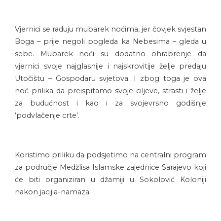
Vjernici se raduju mubarek noćima, jer čovjek svjestan
Boga – prije negoli pogleda ka Nebesima – gleda u
sebe. Mubarek noći su dodatno ohrabrenje da
vjernici svoje najglasnije i najskrovitije želje predaju
Utočištu – Gospodaru svjetova. I zbog toga je ova
noć prilika da preispitamo svoje ciljeve, strasti i želje
za budućnost i kao i za svojevrsno godišnje
‘podvlačenje crte’.
Koristimo priliku da podsjetimo na centralni program
za područje Medžlisa Islamske zajednice Sarajevo koji
će biti organiziran u džamiji u Sokolović Koloniji
nakon jacijia-namaza.