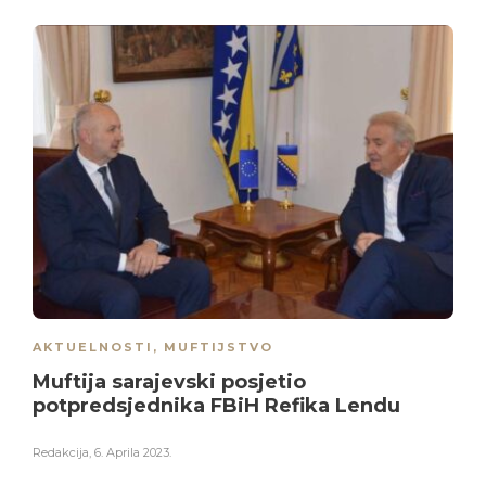
AKTUELNOSTI
,
MUFTIJSTVO
Muftija sarajevski posjetio
potpredsjednika FBiH Refika Lendu
Redakcija
,
6. Aprila 2023.