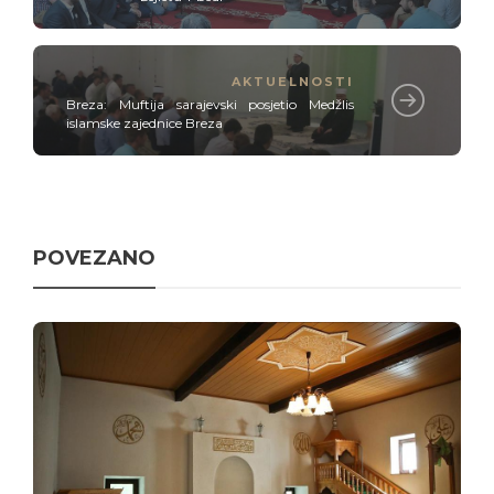
AKTUELNOSTI
Breza: Muftija sarajevski posjetio Medžlis
islamske zajednice Breza
POVEZANO