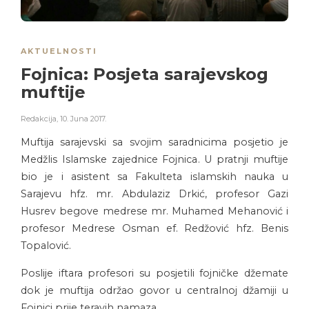
AKTUELNOSTI
Fojnica: Posjeta sarajevskog
muftije
Redakcija
,
10. Juna 2017.
Muftija sarajevski sa svojim saradnicima posjetio je
Medžlis Islamske zajednice Fojnica. U pratnji muftije
bio je i asistent sa Fakulteta islamskih nauka u
Sarajevu hfz. mr. Abdulaziz Drkić, profesor Gazi
Husrev begove medrese mr. Muhamed Mehanović i
profesor Medrese Osman ef. Redžović hfz. Benis
Topalović.
Poslije iftara profesori su posjetili fojničke džemate
dok je muftija održao govor u centralnoj džamiji u
Fojnici prije teravih namaza.