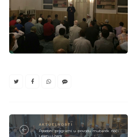
AKTUELNOSTI
Posebni programi u povodu mubarek noći
Lejletu-l-bedr