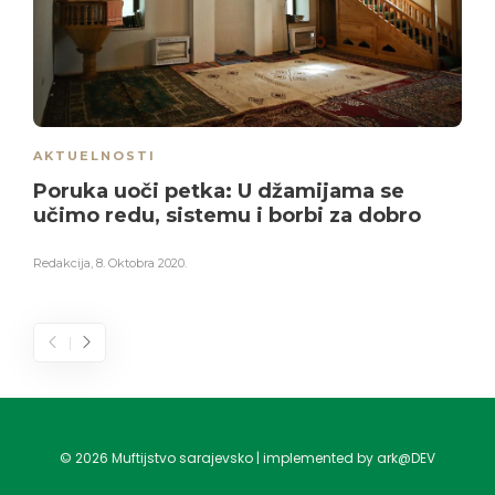
AKTUELNOSTI
Poruka uoči petka: U džamijama se
učimo redu, sistemu i borbi za dobro
Redakcija
,
8. Oktobra 2020.
©
2026
Muftijstvo sarajevsko | implemented by ark@DEV