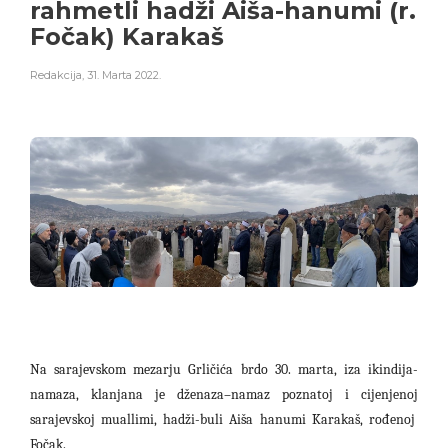
rahmetli hadži Aiša-hanumi (r.
Fočak) Karakaš
Redakcija
,
31. Marta 2022.
N
a sarajevskom mezarju Grličića brdo 30. marta, iza ikindij
a-
namaza
,
klanjana je dženaza
–
namaz
poznatoj i cijenjenoj
sarajevskoj muallimi, hadži-buli Aiša hanumi Karakaš, rođenoj
Fočak.