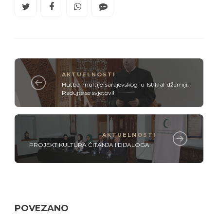
AKTUELNOSTI
Hutba muftije sarajevskog u Istiklal džamiji:
Radujte se svjetovi!
AKTUELNOSTI
PROJEKT KULTURA ČITANJA I DIJALOGA
POVEZANO