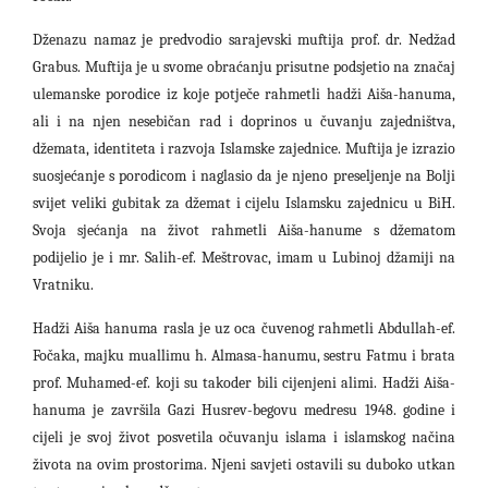
Dženazu namaz je predvodio sarajevski muftija prof. dr. Nedžad
Grabus
. Muftija je u svome obraćanju prisutne podsjetio na značaj
ulemanske porodice iz koje potječe rahmetli hadži Aiša-hanuma,
ali i na njen nesebičan rad i doprinos u čuvanju zajedništva,
džemata, identiteta i razvoja Islamske zajednice. Muftija je izrazio
suosjećanje s porodicom i naglasio da je njeno preseljenje na Bolji
svijet veliki gubitak za džemat i cijelu Islamsku zajednicu u BiH.
Svoja sjećanja na život rahmetli Aiša-hanume s džematom
podijelio je i mr. Salih-ef. Meštrovac, imam u Lubinoj džamiji na
Vratniku.
Hadži Aiša hanuma rasla je uz oca čuvenog rahmetli Abdullah-ef.
Fočaka, majku muallimu h. Almasa-hanumu, sestru Fatmu i brata
prof. Muhamed-ef. koji su takoder bili cijenjeni alimi. Hadži Aiša-
hanuma je završila Gazi Husrev-begovu medresu 1948. godine i
cijeli je svoj život posvetila očuvanju islama i islamskog načina
života na ovim prostorima.
Njeni savjeti ostavi
li su
duboko utkan