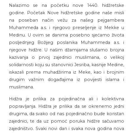
Nalazimo se na početku nove 1440. hidžretske
godine. Početak Nove hidžretske godine naše misli
na poseban način vežu za našeg pejgambera
Muhammeda a.s. i njegovo preseljenje iz Mekke u
Medinu. U ovim se danima posebno sjećamo života
posljednjeg Božijeg poslanika Muhammeda a.s. i
njegove hidžre. U našim džamijama slušamo brojna
kazivanja o prvoj zajednici muslimana, o velikoj
solidarnosti koju su stanovnici Jesriba, kasnije Medine,
iskazali prema muhadžirima iz Meke, kao i brojnim
drugim važnim događajima iz povijesti islama i
muslimana.
Hidžra je prilika za pojedinačna ali i kolektivna
popravljanja. Hidžra je prilika da se okrenemo jedni
drugima, da svako od nas pojedinačno bude koristan
zajednici, te da uz pomoć poruka hidžre sačuvamo
zajedništvo. Svaki novi dan i svaka nova godina nova