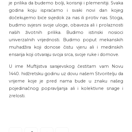
je prilika da budemo bolji, korisniji i plemenitiji. Svaka
godina koju ispraćamo i svaki novi dan kojeg
dočekujemo biće svjedok za nas ili protiv nas. Stoga,
budimo svjesni svoje uloge, obaveza ali i prolaznosti
naših životnih prilika. Budimo istinski nosioci
univerzalnih vrijednosti. Budimo poput mekanskih
muhadžira koji donose čistu vjeru ali i medinskih
ensarija koji otvaraju svoja srca, svoje ruke i domove.
U ime Muftijstva sarajevskog čestitam vam Novu
1440. hidžretsku godinu uz dovu našem Stvoritelju da
vrijeme koje je pred nama bude u znaku našeg
pojedinačnog popravljanja ali i kolektivne snage i
zrelosti.