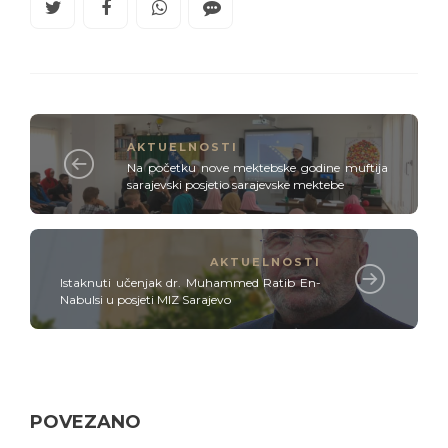
AKTUELNOSTI
Na početku nove mektebske godine muftija
sarajevski posjetio sarajevske mektebe
AKTUELNOSTI
Istaknuti učenjak dr. Muhammed Ratib En-
Nabulsi u posjeti MIZ Sarajevo
POVEZANO