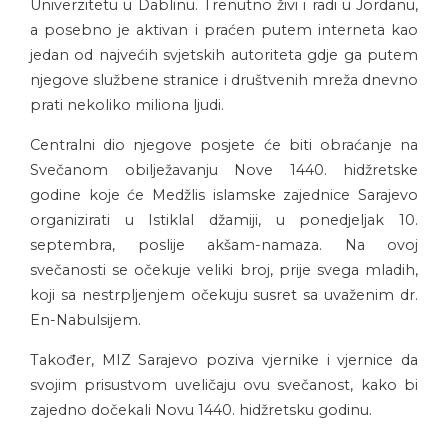
Univerzitetu u Dablinu. Trenutno živi i radi u Jordanu,
a posebno je aktivan i praćen putem interneta kao
jedan od najvećih svjetskih autoriteta gdje ga putem
njegove službene stranice i društvenih mreža dnevno
prati nekoliko miliona ljudi.
Centralni dio njegove posjete će biti obraćanje na
Svečanom obilježavanju Nove 1440. hidžretske
godine koje će Medžlis islamske zajednice Sarajevo
organizirati u Istiklal džamiji, u ponedjeljak 10.
septembra, poslije akšam-namaza. Na ovoj
svečanosti se očekuje veliki broj, prije svega mladih,
koji sa nestrpljenjem očekuju susret sa uvaženim dr.
En-Nabulsijem.
Također, MIZ Sarajevo poziva vjernike i vjernice da
svojim prisustvom uveličaju ovu svečanost, kako bi
zajedno dočekali Novu 1440. hidžretsku godinu.