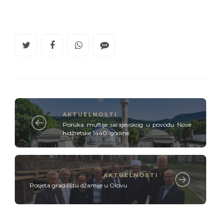
AKTUELNOSTI
Poruka muftije sarajevskog u povodu Nove
hidžretske 1440. godine
AKTUELNOSTI
Posjeta gradilištu džamije u Olovu