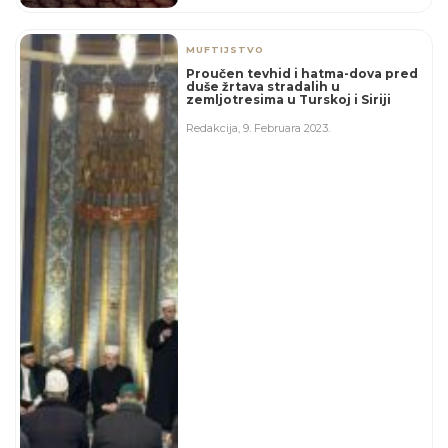
MUFTIJSTVO
Proučen tevhid i hatma-dova pred
duše žrtava stradalih u
zemljotresima u Turskoj i Siriji
Redakcija
,
9. Februara 2023.