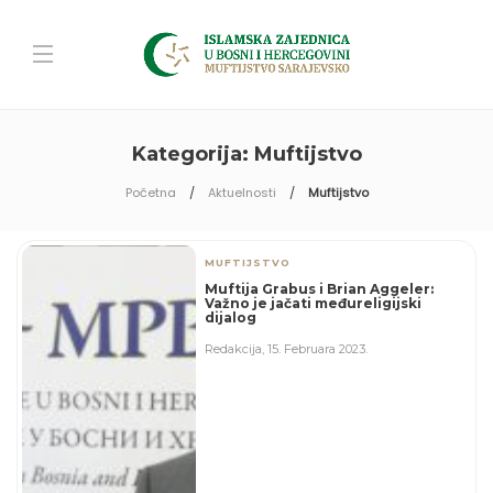
Kategorija:
Muftijstvo
Početna
Aktuelnosti
Muftijstvo
MUFTIJSTVO
Muftija Grabus i Brian Aggeler:
Važno je jačati međureligijski
dijalog
Redakcija
,
15. Februara 2023.