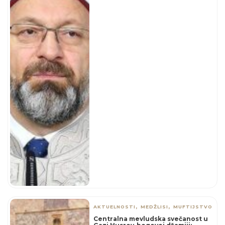
,
,
AKTUELNOSTI
MEDŽLISI
MUFTIJSTVO
Centralna mevludska svečanost u