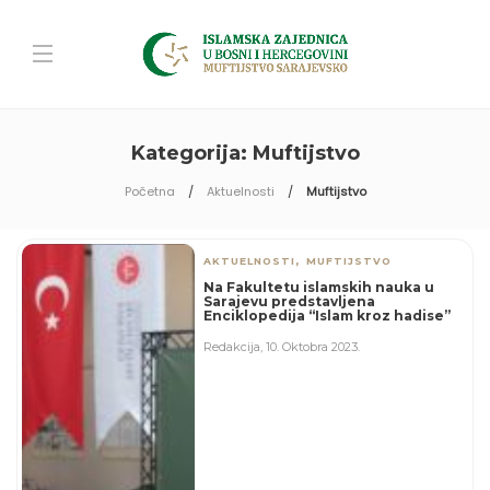
Kategorija:
Muftijstvo
Početna
Aktuelnosti
Muftijstvo
,
AKTUELNOSTI
MUFTIJSTVO
Na Fakultetu islamskih nauka u
Sarajevu predstavljena
Enciklopedija “Islam kroz hadise”
Redakcija
,
10. Oktobra 2023.