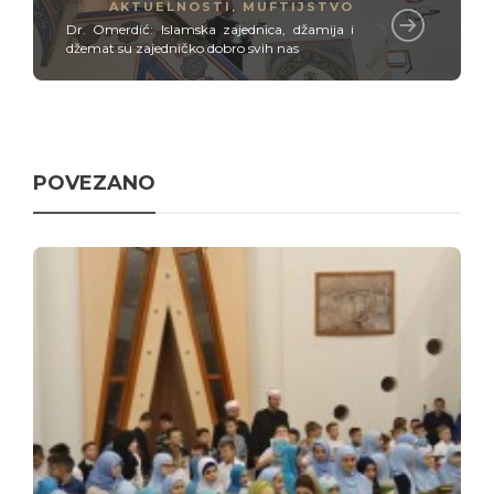
AKTUELNOSTI
,
MUFTIJSTVO
Dr. Omerdić: Islamska zajednica, džamija i
džemat su zajedničko dobro svih nas
POVEZANO