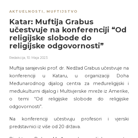
AKTUELNOSTI
,
MUFTIJSTVO
Katar: Muftija Grabus
učestvuje na konferenciji “Od
religijske slobode do
religijske odgovornosti”
Redakcija
,
10. Maja 2023.
Muftija sarajevski prof. dr. Nedžad Grabus učestvuje na
konferenciji u Kataru, u organizaciji Doha
Međunarodnog dijalog centra za međureligijski i
međukulturni dijalog i Multivjerske mreže iz Amerike,
o temi “Od religijske slobode do religijske
odgovornosti”.
Na konferenciji učestvuju profesori i vjerski
predstavnici iz više od 20 država.