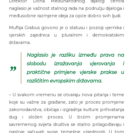
Direktor Doha Međunarodnog dijalog centra
naglasio je važnost stalnog rada na području dijaloga i
međusobne razmjene ideja za opće dobro svih ljudi.
Muftija Grabus govorio je o statusu i poziciji vjernika i
vjerskih zajednica u pluralnim i demokratskim
državama.
Naglasio je razliku između prava na
slobodu izražavanja vjerovanja i
praktične primjene vjerske prakse u
različitim evropskim državama.
– U svakom vremenu se otvaraju nova pitanja i teme
koje su važne za građane, zato je proces promjene
zakonodavstva, običaja i izgradnja kulture prihvatanja
dug i složen proces. U brzim promjenama
savremenog svijeta društva se stalno prilagođavaju i
nastoje sačuvati svoje temeljne vrijednosti. U tom