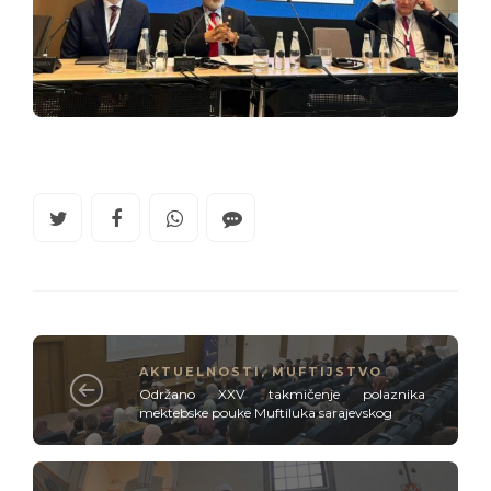
AKTUELNOSTI
,
MUFTIJSTVO
Održano XXV takmičenje polaznika
mektebske pouke Muftiluka sarajevskog