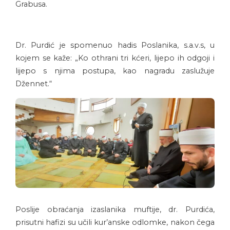
Grabusa.
Dr. Purdić je spomenuo hadis Poslanika, s.a.v.s, u
kojem se kaže: „Ko othrani tri kćeri, lijepo ih odgoji i
lijepo s njima postupa, kao nagradu zaslužuje
Džennet.“
Poslije obraćanja izaslanika muftije, dr. Purdića,
prisutni hafizi su učili kur’anske odlomke, nakon čega