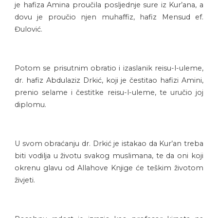
je hafiza Amina proučila posljednje sure iz Kur’ana, a
dovu je proučio njen muhaffiz, hafiz Mensud ef.
Đulović.
Potom se prisutnim obratio i izaslanik reisu-l-uleme,
dr. hafiz Abdulaziz Drkić, koji je čestitao hafizi Amini,
prenio selame i čestitke reisu-l-uleme, te uručio joj
diplomu.
U svom obraćanju dr. Drkić je istakao da Kur’an treba
biti vodilja u životu svakog muslimana, te da oni koji
okrenu glavu od Allahove Knjige će teškim životom
živjeti.