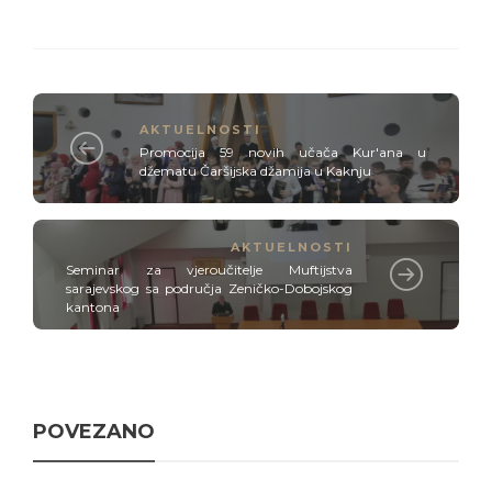
AKTUELNOSTI
Promocija 59 novih učača Kur'ana u
džematu Čaršijska džamija u Kaknju
AKTUELNOSTI
Seminar za vjeroučitelje Muftijstva
sarajevskog sa područja Zeničko-Dobojskog
kantona
POVEZANO