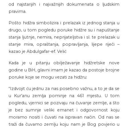
od najstarijih i najvažnijih dokumenata o ljudskim
pravima.
Pošto hidžra simbolizira i prelazak iz jednog stanja u
drugo, u tom pogledu poruke hidžre su i napuštanje
stanja ljutnje, nemira, neprijateljstva i sl. te prelazak u
stanje mira, opraštanja, popravljanja, lijepe riječi –
kazao je Abdulgafar-ef. Velić
Kada je u pitanju obilježavanje hidžretske nove
godine u BiH, glavni imam je kazao da postoje brojne
poruke koje se mogu vezati za hidžru:
“Izdvojit ću jednu za nas posebno važnu, a to je da se
u Kur’anu zemlja pominje na 461 mjestu. U tom
pogledu, vjernici se pozivaju na čuvanje zemlje, a što
je bez sumnje veliki emanet i odgovornost koju
moramo nositi i čuvati na ispravan način. Od nas se
traži da čuvamo zemlju koju nam je Bog povjerio u