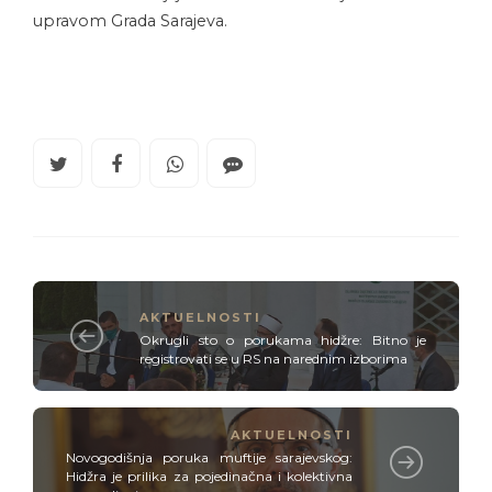
upravom Grada Sarajeva.
AKTUELNOSTI
Okrugli sto o porukama hidžre: Bitno je
registrovati se u RS na narednim izborima
AKTUELNOSTI
Novogodišnja poruka muftije sarajevskog:
Hidžra je prilika za pojedinačna i kolektivna