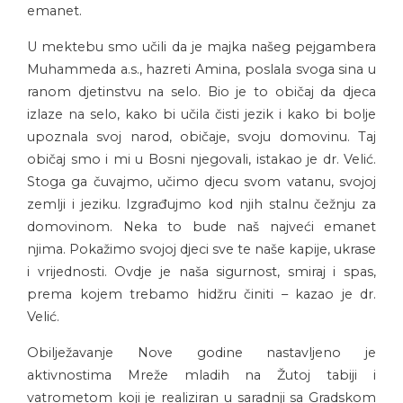
emanet.
U mektebu smo učili da je majka našeg pejgambera
Muhammeda a.s., hazreti Amina, poslala svoga sina u
ranom djetinstvu na selo. Bio je to običaj da djeca
izlaze na selo, kako bi učila čisti jezik i kako bi bolje
upoznala svoj narod, običaje, svoju domovinu. Taj
običaj smo i mi u Bosni njegovali, istakao je dr. Velić.
Stoga ga čuvajmo, učimo djecu svom vatanu, svojoj
zemlji i jeziku. Izgrađujmo kod njih stalnu čežnju za
domovinom. Neka to bude naš najveći emanet
njima. Pokažimo svojoj djeci sve te naše kapije, ukrase
i vrijednosti. Ovdje je naša sigurnost, smiraj i spas,
prema kojem trebamo hidžru činiti – kazao je dr.
Velić.
Obilježavanje Nove godine nastavljeno je
aktivnostima Mreže mladih na Žutoj tabiji i
vatrometom koji je realiziran u saradnji sa Gradskom