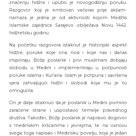
značenju hidžre i uputio je novogodišnju poruku.
Razgovor koji je emitovan večeras prije akšam-
namaza je jedna je od aktivnosti kojom Medžlis
Islamske zajednice Sarajevo obilježava Novu 1442.
hidžretsku godinu.
Na početku razgovora istaknut je historijski aspekt
hidžre, poruke koje ona nosi i koje nas i danas
inspiriraju. Božiji poslanik i prvi muslimani dobijaju
slobodu u Medini i implementiraju u potpunosti
poruke islama i Kur’ana. Islam je potpuna i savršena
vjera zahvaljujući hidžri i slobodi koja mu je to
omogućila.
On je dalje istaknuo da je poslanik u Medini pomirio
zaraćene strane i uspostavio temelje pravednog
društva. Također, Božiji poslanik je napravio dogovor
s medinskim kršćanima i jevrejima, te na osnovu
svega toga napisao i Medinsku povelju, koja je jedan