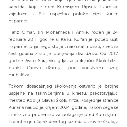
kandidat koji je pred Komisijom Rijaseta Islamske
zajednice u BiH uspješno položio cijeli Kur’an
napamet.
Hafiz Omar, sin Mohameda i Amile, rođen je 24.
februara 2011. godine u Kairu. Kur’an je počeo učiti
napamet prije nego što je znao čitati i pisati, a već sa
šest godina znao je posljednja dva džuza. Od 2017.
godine živi u Sarajevu, gdje se priključio Školi hifza,
punkt Careva džamija, pod vodstvom svog
muhaffiza.
Tokom dosadašnjeg školovanja ostvario je brojne
uspjehe na takmičenjima u kiraetu, predstavljajući
mekteb Kobilja Glava i Školu hifza. Posljednje stranice
Kur’ana naučio je krajem 2024. godine, nakon čega se
intenzivno pripremao za polaganje pred Komisijom.
Trenutno je učenik devetog razreda osnovne škole, a