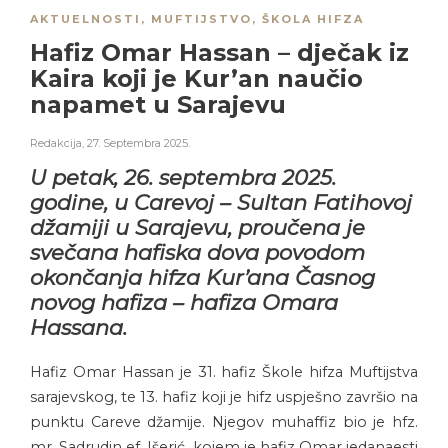
AKTUELNOSTI
,
MUFTIJSTVO
,
ŠKOLA HIFZA
Hafiz Omar Hassan – dječak iz
Kaira koji je Kur’an naučio
napamet u Sarajevu
Redakcija
,
27. Septembra 2025.
U petak, 26. septembra 2025.
godine, u Carevoj – Sultan Fatihovoj
džamiji u Sarajevu, proučena je
svečana hafiska dova povodom
okončanja hifza Kur’ana Časnog
novog hafiza – hafiza Omara
Hassana.
Hafiz Omar Hassan je 31. hafiz Škole hifza Muftijstva
sarajevskog, te 13. hafiz koji je hifz uspješno završio na
punktu Careve džamije. Njegov muhaffiz bio je hfz.
mr. Sadrudin ef. Išerić, kojem je hafiz Omar jedanaesti