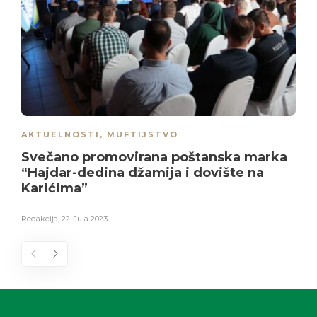
AKTUELNOSTI
,
MUFTIJSTVO
Svečano promovirana poštanska marka
“Hajdar-dedina džamija i dovište na
Karićima”
Redakcija
,
22. Jula 2023.