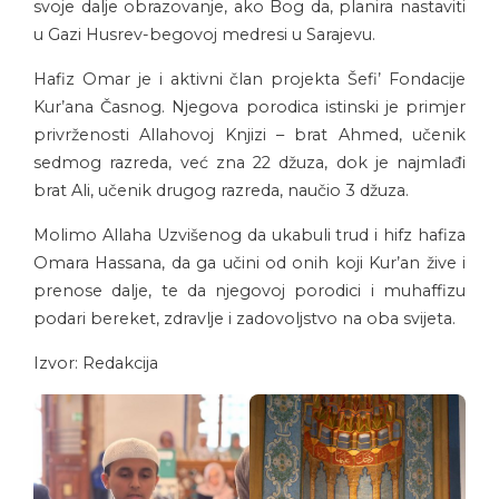
svoje dalje obrazovanje, ako Bog da, planira nastaviti
u Gazi Husrev-begovoj medresi u Sarajevu.
Hafiz Omar je i aktivni član projekta Šefi’ Fondacije
Kur’ana Časnog. Njegova porodica istinski je primjer
privrženosti Allahovoj Knjizi – brat Ahmed, učenik
sedmog razreda, već zna 22 džuza, dok je najmlađi
brat Ali, učenik drugog razreda, naučio 3 džuza.
Molimo Allaha Uzvišenog da ukabuli trud i hifz hafiza
Omara Hassana, da ga učini od onih koji Kur’an žive i
prenose dalje, te da njegovoj porodici i muhaffizu
podari bereket, zdravlje i zadovoljstvo na oba svijeta.
Izvor: Redakcija