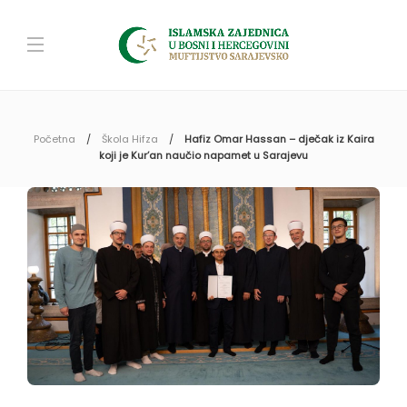
Početna
Škola Hifza
Hafiz Omar Hassan – dječak iz Kaira
koji je Kur’an naučio napamet u Sarajevu