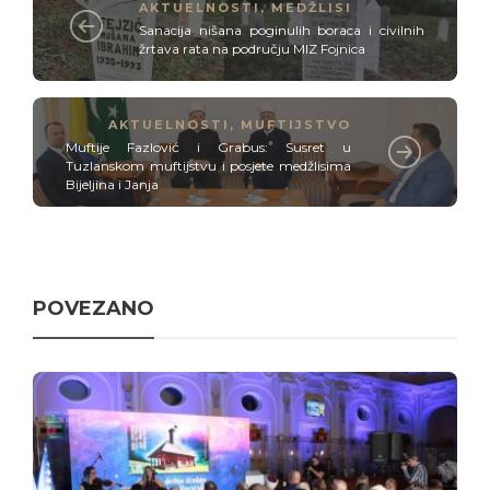
AKTUELNOSTI
,
MEDŽLISI
Sanacija nišana poginulih boraca i civilnih
žrtava rata na području MIZ Fojnica
AKTUELNOSTI
,
MUFTIJSTVO
Muftije Fazlović i Grabus: Susret u
Tuzlanskom muftijstvu i posjete medžlisima
Bijeljina i Janja
POVEZANO