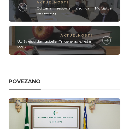
AKTUELNOSTI
Održana redovna sjednica Muftijstva
sarajevskog
AKTUELNOSTI
Uz Svjetski dan učitelja: Tri generacije, jedan
poziv
POVEZANO