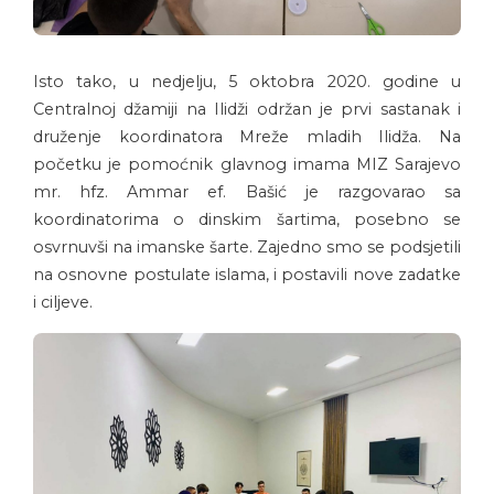
Isto tako, u nedjelju, 5 oktobra 2020. godine u
Centralnoj džamiji na Ilidži održan je prvi sastanak i
druženje koordinatora Mreže mladih Ilidža. Na
početku je pomoćnik glavnog imama MIZ Sarajevo
mr. hfz. Ammar ef. Bašić je razgovarao sa
koordinatorima o dinskim šartima, posebno se
osvrnuvši na imanske šarte. Zajedno smo se podsjetili
na osnovne postulate islama, i postavili nove zadatke
i ciljeve.