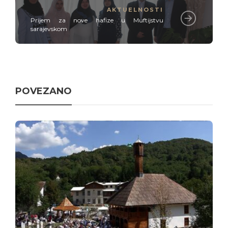
AKTUELNOSTI
Prijem za nove hafize u Muftijstvu
sarajevskom
POVEZANO