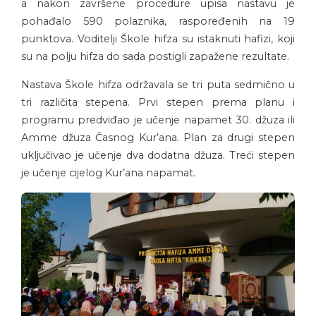
a nakon završene procedure upisa nastavu je
pohađalo 590 polaznika, raspoređenih na 19
punktova. Voditelji Škole hifza su istaknuti hafizi, koji
su na polju hifza do sada postigli zapažene rezultate.
Nastava Škole hifza održavala se tri puta sedmično u
tri različita stepena. Prvi stepen prema planu i
programu predviđao je učenje napamet 30. džuza ili
Amme džuza Časnog Kur’ana. Plan za drugi stepen
uključivao je učenje dva dodatna džuza. Treći stepen
je učenje cijelog Kur’ana napamat.