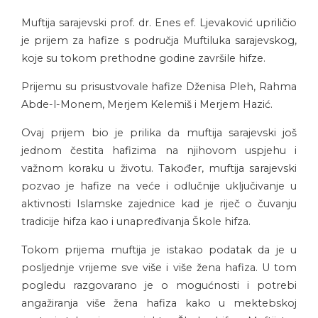
Muftija sarajevski prof. dr. Enes ef. Ljevaković upriličio
je prijem za hafize s područja Muftiluka sarajevskog,
koje su tokom prethodne godine završile hifze.
Prijemu su prisustvovale hafize Dženisa Pleh, Rahma
Abde-l-Monem, Merjem Kelemiš i Merjem Hazić.
Ovaj prijem bio je prilika da muftija sarajevski još
jednom čestita hafizima na njihovom uspjehu i
važnom koraku u životu. Također, muftija sarajevski
pozvao je hafize na veće i odlučnije uključivanje u
aktivnosti Islamske zajednice kad je riječ o čuvanju
tradicije hifza kao i unapređivanja Škole hifza.
Tokom prijema muftija je istakao podatak da je u
posljednje vrijeme sve više i više žena hafiza. U tom
pogledu razgovarano je o mogućnosti i potrebi
angažiranja više žena hafiza kako u mektebskoj