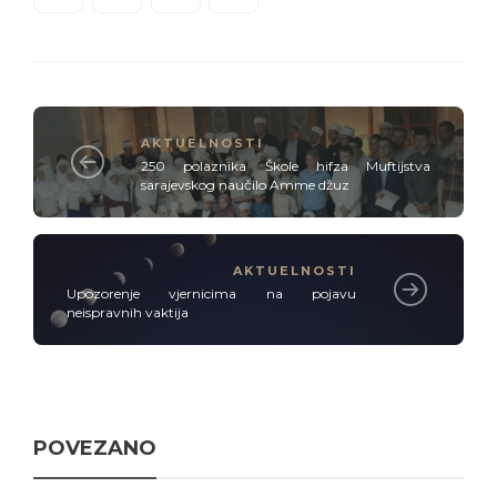
AKTUELNOSTI
250 polaznika Škole hifza Muftijstva
sarajevskog naučilo Amme džuz
AKTUELNOSTI
Upozorenje vjernicima na pojavu
neispravnih vaktija
POVEZANO