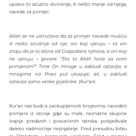
upravo to sićušno stvorenje, ili nešto manje od njega,
navede za primjer.
Allah se ne ustručava da za primjer navede mušicu
ili nešto sićušnije od nje; oni koji vjeruju – ta oni
znaju da je to Istina od Gospodara njihova; a oni koji
ne vjeruju – govore: “Šta to Allah hoće sa ovim
primjerom?” Time On mnoge u zabludi ostavlja, a
mnogima na Pravi put ukazuje; ali, u zabludi
ostavlja samo velike grješnike.
(Kur’an)
Kur’an nas budi iz zaokupljenosti brojevima, navodeći
primjere iz istorije gdje su male, neznatne skupine
krajnje predanih i posvećenih ratnika, pobjeđivale
daleko nadmoćnije neprijatelje. Pred presudnu bitku