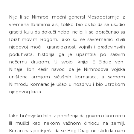
Nije li se Nimrod, moćni general Mesopotamije iz
vremena Ibrahima a.s., toliko bio osilio da se usudio
graditi kulu da dokuči nebo, ne bi li se obračunao sa
Ibrahimovim Bogom. Iako su se savremenici divili
njegovoj moći i grandioznosti vojnih i građevinskih
poduhvata, historija ga je upamtila po sasvim
nečemu drugom. U svojoj knjizi El-Bidaje ven-
Nihaje, Ibn Kesir navodi da je Nimrodova vojska
uništena armijom sićušnih komaraca, a samom
Nimrodu komarac je ušao u nozdrvu i bio uzrokom
njegovog kraja.
Iako bi čovjeku bilo iz poniženja da govori o komarcu
ili mušici kao nekom važnom činiocu na zemlji,
Kur’an nas podsjeća da se Bog Dragi ne stidi da nam