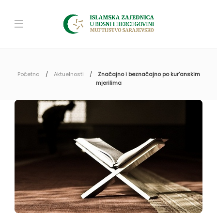
Početna
Aktuelnosti
Značajno i beznačajno po kur’anskim
mjerilima