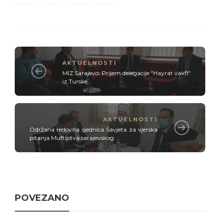
AKTUELNOSTI
MIZ Sarajevo: Prijem delegacije "Hayrat vakfi"
iz Turske
AKTUELNOSTI
Održana redovna sjednica Savjeta za vjerska
pitanja Muftijstva sarajevskog
POVEZANO