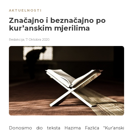
AKTUELNOSTI
Značajno i beznačajno po
kur’anskim mjerilima
Redakcija
,
7. Oktobra 2020.
Donosimo dio teksta Hazima Fazlića “Kur’anski