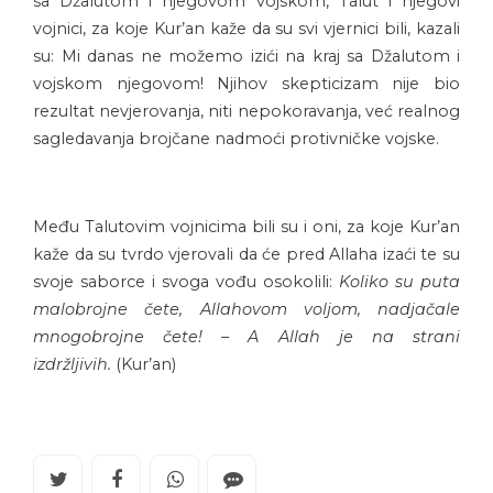
sa Džalutom i njegovom vojskom, Talut i njegovi
vojnici, za koje Kur’an kaže da su svi vjernici bili, kazali
su: Mi danas ne možemo izići na kraj sa Džalutom i
vojskom njegovom! Njihov skepticizam nije bio
rezultat nevjerovanja, niti nepokoravanja, već realnog
sagledavanja brojčane nadmoći protivničke vojske.
Među Talutovim vojnicima bili su i oni, za koje Kur’an
kaže da su tvrdo vjerovali da će pred Allaha izaći te su
svoje saborce i svoga vođu osokolili:
Koliko su puta
malobrojne čete, Allahovom voljom, nadjačale
mnogobrojne čete! – A Allah je na strani
izdržljivih.
(Kur’an)