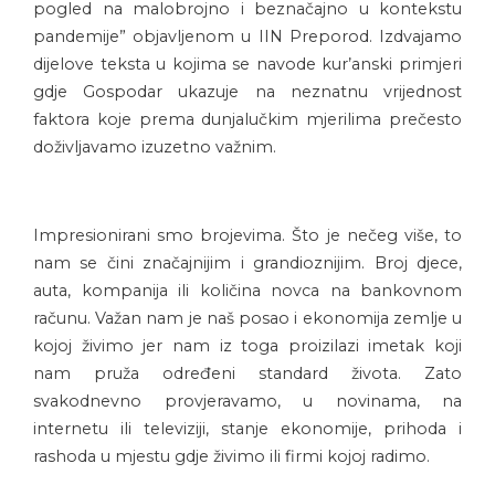
pogled na malobrojno i beznačajno u kontekstu
pandemije” objavljenom u IIN Preporod. Izdvajamo
dijelove teksta u kojima se navode kur’anski primjeri
gdje Gospodar ukazuje na neznatnu vrijednost
faktora koje prema dunjalučkim mjerilima prečesto
doživljavamo izuzetno važnim.
Impresionirani smo brojevima. Što je nečeg više, to
nam se čini značajnijim i grandioznijim. Broj djece,
auta, kompanija ili količina novca na bankovnom
računu. Važan nam je naš posao i ekonomija zemlje u
kojoj živimo jer nam iz toga proizilazi imetak koji
nam pruža određeni standard života. Zato
svakodnevno provjeravamo, u novinama, na
internetu ili televiziji, stanje ekonomije, prihoda i
rashoda u mjestu gdje živimo ili firmi kojoj radimo.