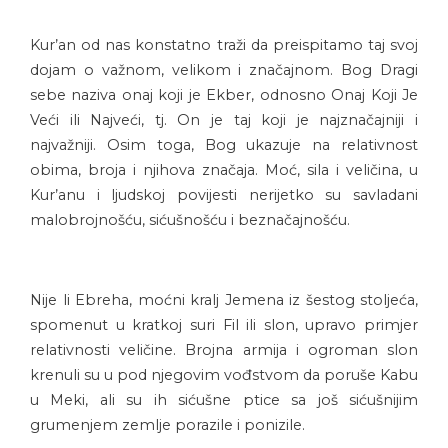
Kur’an od nas konstatno traži da preispitamo taj svoj
dojam o važnom, velikom i značajnom. Bog Dragi
sebe naziva onaj koji je Ekber, odnosno Onaj Koji Je
Veći ili Najveći, tj. On je taj koji je najznačajniji i
najvažniji. Osim toga, Bog ukazuje na relativnost
obima, broja i njihova značaja. Moć, sila i veličina, u
Kur’anu i ljudskoj povijesti nerijetko su savladani
malobrojnošću, sićušnošću i beznačajnošću.
Nije li Ebreha, moćni kralj Jemena iz šestog stoljeća,
spomenut u kratkoj suri Fil ili slon, upravo primjer
relativnosti veličine. Brojna armija i ogroman slon
krenuli su u pod njegovim vođstvom da poruše Kabu
u Meki, ali su ih sićušne ptice sa još sićušnijim
grumenjem zemlje porazile i ponizile.