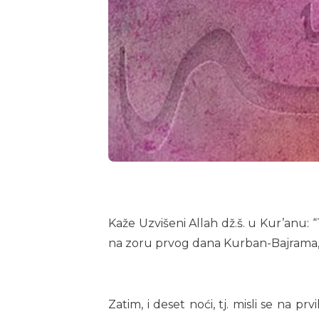
Kaže Uzvišeni Allah dž.š. u Kur’anu: “
na zoru prvog dana Kurban-Bajrama, k
Zatim, i deset noći, tj. misli se na 