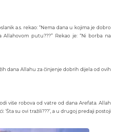
oslanik a.s. rekao: “Nema dana u kojima je dobro
 na Allahovom putu???” Rekao je: “Ni borba na
žih dana Allahu za činjenje dobrih dijela od ovih
bodi više robova od vatre od dana Arefata. Allah
‘Šta su ovi tražili???’, a u drugoj predaji postoji