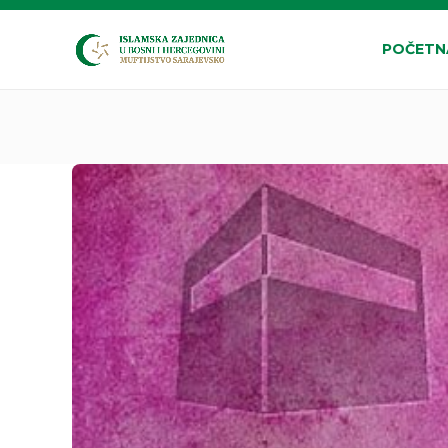
POČETN