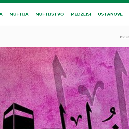
A
MUFTIJA
MUFTIJSTVO
MEDŽLISI
USTANOVE
Poče