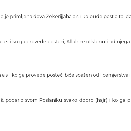
 je primljena dova Zekerijjaha a.s. i ko bude postio taj 
 a.s. i ko ga provede posteći, Allah će otklonuti od njega
a.s. i ko ga provede posteći biće spašen od licemjerstva
š. podario svom Poslaniku svako dobro (hajr) i ko ga pr