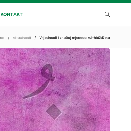
KONTAKT
tna
Aktuelnosti
Vrijednosti i značaj mjeseca zul-hidždžeta