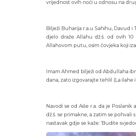
vrijednost ovih noći u odnosu na dru
Bilježi Buharija r.a.u Sahihu, Davud 
djelo draže Allahu dž.š. od ovih 10
Allahovom putu, osim čovjeka koji izađ
Imam Ahmed bilježi od Abdullaha ibn O
dana, zato izgovarajte tehlil (La ilahe 
Navodi se od Aiše r.a. da je Poslanik
dž.š. se primakne, a zatim se pohvali s
nastavak gdje se kaže: ‘Budite svjedoci