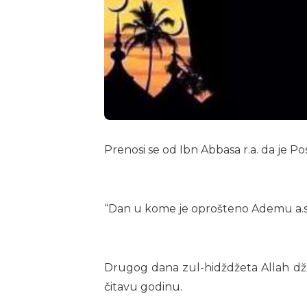
Prenosi se od Ibn Abbasa r.a. da je Pos
“Dan u kome je oprošteno Ademu a.s. j
Drugog dana zul-hidždžeta Allah dž.š.
čitavu godinu.