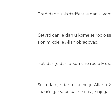
Treći dan zul-hidždžeta je dan u kome
Četvrti dan je dan u kome se rodio Isa
s onim koje je Allah obradovao.
Peti dan je dan u kome se rodio Musa 
Šesti dan je dan u kome je Allah dž.
spasiće ga svake kazne poslije njega.