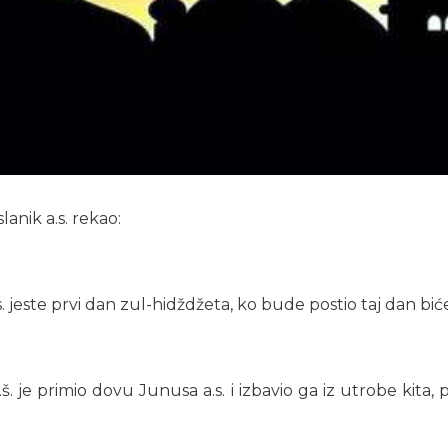
lanik a.s. rekao:
este prvi dan zul-hidždžeta, ko bude postio taj dan biće 
 je primio dovu Junusa a.s. i izbavio ga iz utrobe kita, 