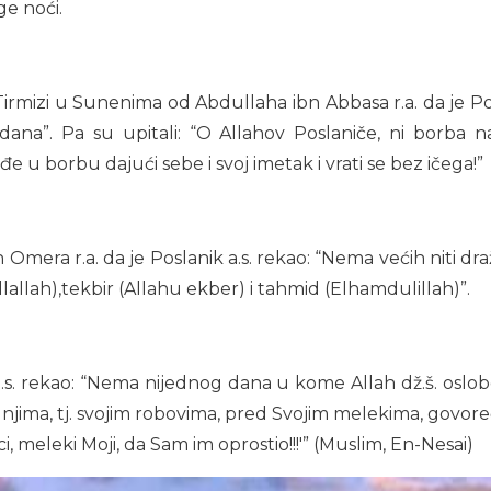
ge noći.
i Tirmizi u Sunenima od Abdullaha ibn Abbasa r.a. da je P
 dana”. Pa su upitali: “O Allahov Poslaniče, ni borba
e u borbu dajući sebe i svoj imetak i vrati se bez ičega!”
mera r.a. da je Poslanik a.s. rekao: “Nema većih niti dra
illallah),tekbir (Allahu ekber) i tahmid (Elhamdulillah)”.
 a.s. rekao: “Nema nijednog dana u kome Allah dž.š. oslo
 njima, tj. svojim robovima, pred Svojim melekima, govoreći: 
, meleki Moji, da Sam im oprostio!!!'” (Muslim, En-Nesai)