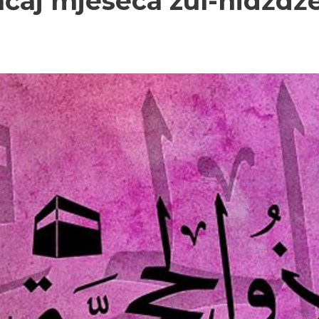
načaj mjeseca zul-hidždž