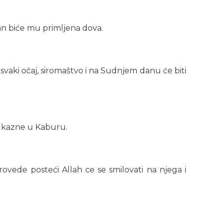
dan biće mu primljena dova.
 svaki očaj, siromaštvo i na Sudnjem danu će biti
 i kazne u Kaburu.
ovede posteći Allah ce se smilovati na njega i