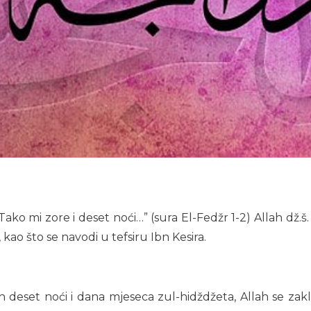
Tako mi zore i deset noći…” (sura El-Fedžr 1-2) Allah dž.š
ao što se navodi u tefsiru Ibn Kesira.
prvih deset noći i dana mjeseca zul-hidždžeta, Allah se z