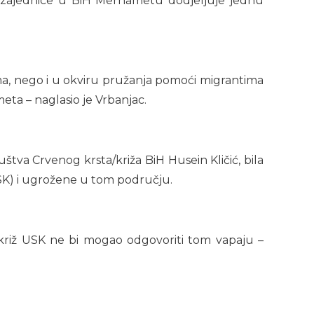
e zajednice u BiH Merhametu dodjeljuje jednu
a, nego i u okviru pružanja pomoći migrantima
a – naglasio je Vrbanjac.
tva Crvenog krsta/križa BiH Husein Kličić, bila
K) i ugrožene u tom području.
i križ USK ne bi mogao odgovoriti tom vapaju –