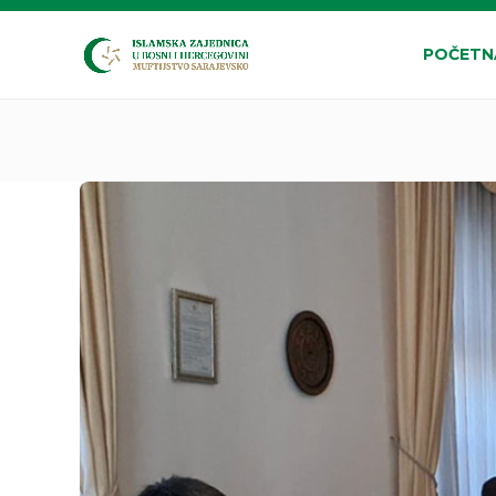
POČETN