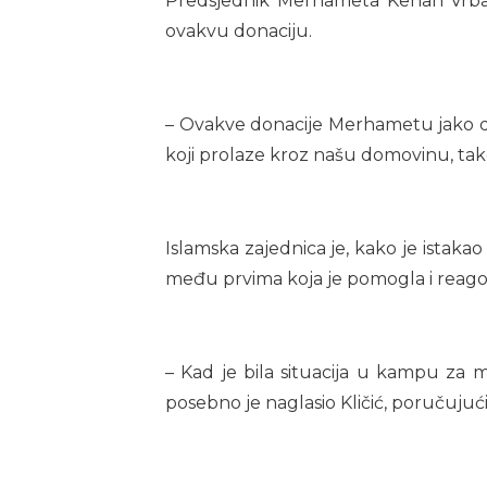
Predsjednik Merhameta Kenan Vrbanj
ovakvu donaciju.
– Ovakve donacije Merhametu jako d
koji prolaze kroz našu domovinu, ta
Islamska zajednica je, kako je istaka
među prvima koja je pomogla i reag
– Kad je bila situacija u kampu za 
posebno je naglasio Kličić, poručujuć