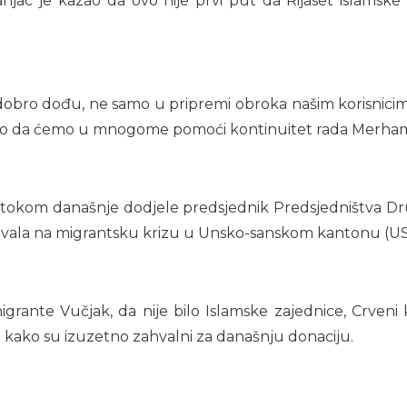
ac je kazao da ovo nije prvi put da Rijaset islamsk
obro dođu, ne samo u pripremi obroka našim korisnicim
ko da ćemo u mnogome pomoći kontinuitet rada Merhamet
o tokom današnje dodjele predsjednik Predsjedništva Druš
ovala na migrantsku krizu u Unsko-sanskom kantonu (US
migrante Vučjak, da nije bilo Islamske zajednice, Crven
i kako su izuzetno zahvalni za današnju donaciju.