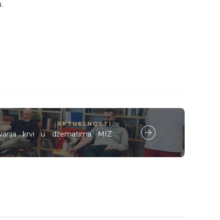
.
AKTUELNOSTI
rivanja krvi u džematima MIZ