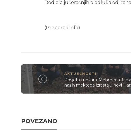
Dodjela jučerašnjih o odluka održana 
(Preporod.info)
AKTUELNOSTI
Posjeta mezaru Mehmed-ef. Han
naših mekteba izrastaju novi Han
POVEZANO