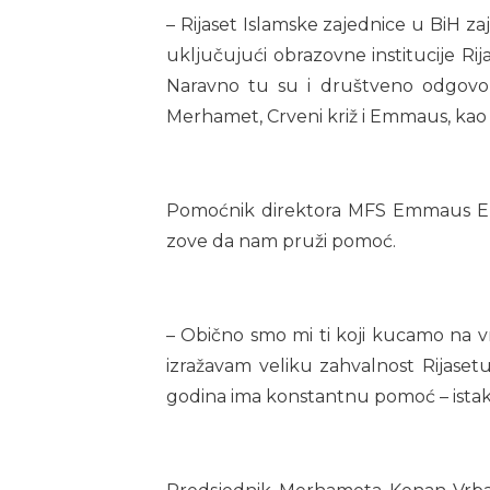
– Rijaset Islamske zajednice u BiH z
uključujući obrazovne institucije Ri
Naravno tu su i društveno odgovor
Merhamet, Crveni križ i Emmaus, kao 
Pomoćnik direktora MFS Emmaus Elmed
zove da nam pruži pomoć.
– Obično smo mi ti koji kucamo na vr
izražavam veliku zahvalnost Rijas
godina ima konstantnu pomoć – istak