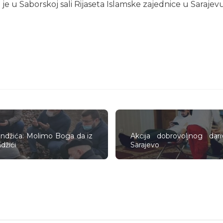
je u Saborskoj sali Rijaseta Islamske zajednice u Sarajevu
džića: Molimo Boga da iz
Akcija dobrovoljnog da
džići
Sarajevo