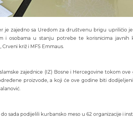
čer je zajedno sa Uredom za društvenu brigu upriličio
 i osobama u stanju potrebe te korisnicima javnih ku
 Crveni križ i MFS Emmaus.
Islamske zajednice (IZ) Bosne i Hercegovine tokom ove 
dređene proizvode, a koji će ove godine biti dodijeljeni
Malanović.
do sada podijelili kurbansko meso u 62 organizacije i insti