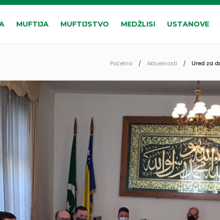
A
MUFTIJA
MUFTIJSTVO
MEDŽLISI
USTANOVE
Početna
Aktuelnosti
Ured za d