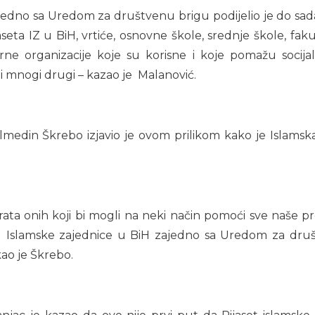
ajedno sa Uredom za društvenu brigu podijelio je do sada
jaseta IZ u BiH, vrtiće, osnovne škole, srednje škole, f
ne organizacije koje su korisne i koje pomažu soci
i mnogi drugi – kazao je Malanović.
in Škrebo izjavio je ovom prilikom kako je Islamska za
ata onih koji bi mogli na neki način pomoći sve naše pro
etu Islamske zajednice u BiH zajedno sa Uredom za dr
ao je Škrebo.