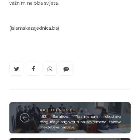
važnim na oba svijeta.
(islamskazajednica.ba)
AKTUELNOSTI
MIZ Sarajevo: Razmjenom iskustava
moguće je odgovoriti na savremene izazove
mektebske nastave