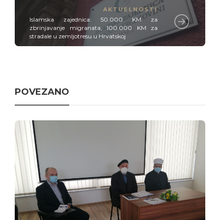
AKTUELNOSTI
Islamska zajednica: 50.000 KM za
zbrinjavanje migranata, 100.000 KM za
stradale u zemljotresu u Hrvatskoj
POVEZANO