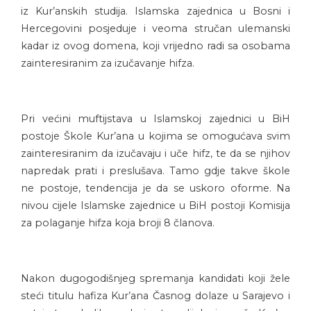
iz Kur’anskih studija. Islamska zajednica u Bosni i
Hercegovini posjeduje i veoma stručan ulemanski
kadar iz ovog domena, koji vrijedno radi sa osobama
zainteresiranim za izučavanje hifza.
Pri većini muftijstava u Islamskoj zajednici u BiH
postoje Škole Kur’ana u kojima se omogućava svim
zainteresiranim da izučavaju i uče hifz, te da se njihov
napredak prati i preslušava. Tamo gdje takve škole
ne postoje, tendencija je da se uskoro oforme. Na
nivou cijele Islamske zajednice u BiH postoji Komisija
za polaganje hifza koja broji 8 članova.
Nakon dugogodišnjeg spremanja kandidati koji žele
steći titulu hafiza Kur’ana Časnog dolaze u Sarajevo i