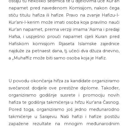
ostaju tu nekoliko sedmica te u dijelovima uče Kur’an
napamet pred navedenom Komisijom, nakon čega
stiču titulu hafiza ili hafize. Pravo na zvanje Hafizu-l-
Kur’ani-l-kerim može imati osoba koja pravilno nauči
Kur’an napamet, prema verziji imama ‘Asima i predaji
Hafsa, i uspješno prouči napamet cijeli Kuran pred
Hafiskom komisijom Rijaseta Islamske zajednice
najduže za petnaest dana, tj. učeći dva džuza dnevno,
a „Muhaffiz može biti samo osoba koja je Hafiz.
U povodu okončanja hifza za kandidate organiziramo
svečanost dodjele ove prestižne diplome. Također,
organiziramo godišnje susrete i promociju novih
hafiza te godišnja takmičenja u hifzu Kur’ana Časnog.
Pored toga, organiziramo još jedno međunarodno
takmičenje u Sarajevu. Naši hafizi i hafize postižu
zapažene rezultate na mnogim međunarodnim