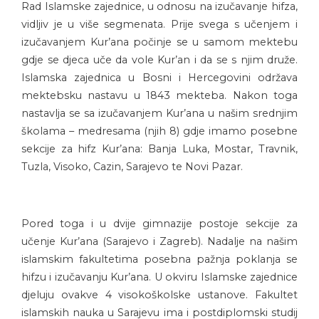
Rad Islamske zajednice, u odnosu na izučavanje hifza,
vidljiv je u više segmenata. Prije svega s učenjem i
izučavanjem Kur’ana počinje se u samom mektebu
gdje se djeca uče da vole Kur’an i da se s njim druže.
Islamska zajednica u Bosni i Hercegovini održava
mektebsku nastavu u 1843 mekteba. Nakon toga
nastavlja se sa izučavanjem Kur’ana u našim srednjim
školama – medresama (njih 8) gdje imamo posebne
sekcije za hifz Kur’ana: Banja Luka, Mostar, Travnik,
Tuzla, Visoko, Cazin, Sarajevo te Novi Pazar.
Pored toga i u dvije gimnazije postoje sekcije za
učenje Kur’ana (Sarajevo i Zagreb). Nadalje na našim
islamskim fakultetima posebna pažnja poklanja se
hifzu i izučavanju Kur’ana. U okviru Islamske zajednice
djeluju ovakve 4 visokoškolske ustanove. Fakultet
islamskih nauka u Sarajevu ima i postdiplomski studij