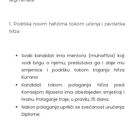
segmenata:
1. Podrška novim hafizima tokom učenja i završetka
hifza:
Svaki kandidat ima mentora (muhaffiza) koji
vodi brigu o njemu, preslušava ga i daje mu
smjernice i podršku tokom trajanja hifza
Kur’ana
Kandidat tokom polaganja hifza pred
Komisijom Rijaseta ima obezbijeđen smještaj i
hranu. Polaganje traje, u pravilu, 15 dana.
Nakon polaganja upriliči se svečanost uručenja
Diplome.