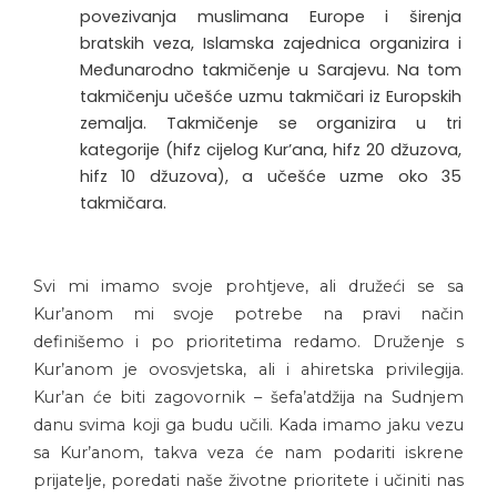
povezivanja muslimana Europe i širenja
bratskih veza, Islamska zajednica organizira i
Međunarodno takmičenje u Sarajevu. Na tom
takmičenju učešće uzmu takmičari iz Europskih
zemalja. Takmičenje se organizira u tri
kategorije (hifz cijelog Kur’ana, hifz 20 džuzova,
hifz 10 džuzova), a učešće uzme oko 35
takmičara.
Svi mi imamo svoje prohtjeve, ali družeći se sa
Kur’anom mi svoje potrebe na pravi način
definišemo i po prioritetima redamo. Druženje s
Kur’anom je ovosvjetska, ali i ahiretska privilegija.
Kur’an će biti zagovornik – šefa’atdžija na Sudnjem
danu svima koji ga budu učili. Kada imamo jaku vezu
sa Kur’anom, takva veza će nam podariti iskrene
prijatelje, poredati naše životne prioritete i učiniti nas