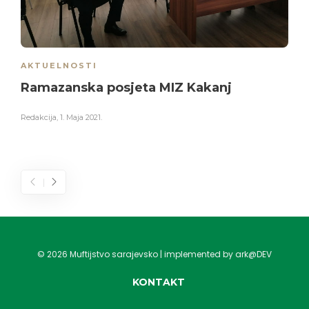
AKTUELNOSTI
Ramazanska posjeta MIZ Kakanj
Redakcija
,
1. Maja 2021.
©
2026
Muftijstvo sarajevsko | implemented by ark@DEV
KONTAKT