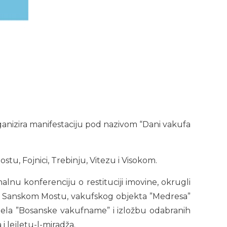
ganizira manifestaciju pod nazivom “Dani vakufa
tu, Fojnici, Trebinju, Vitezu i Visokom.
nalnu konferenciju o restituciji imovine, okrugli
 u Sanskom Mostu, vakufskog objekta ”Medresa”
jela ”Bosanske vakufname” i izložbu odabranih
 lejletu-l-miradža.