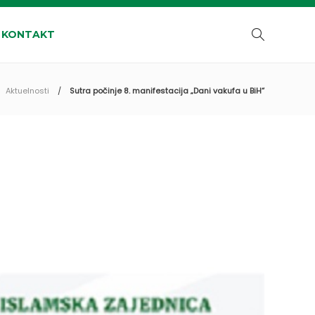
KONTAKT
Aktuelnosti
Sutra počinje 8. manifestacija „Dani vakufa u BiH“