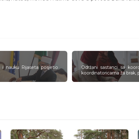
 i nauku Rijaseta posjetio
Održani sastanci sa koord
koordinatoricama ža brak, 