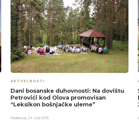
AKTUELNOSTI
Dani bosanske duhovnosti: Na dovištu
Petrovići kod Olova promovisan
“Leksikon bošnjačke uleme”
Redakcija
,
24. Jula 2019.