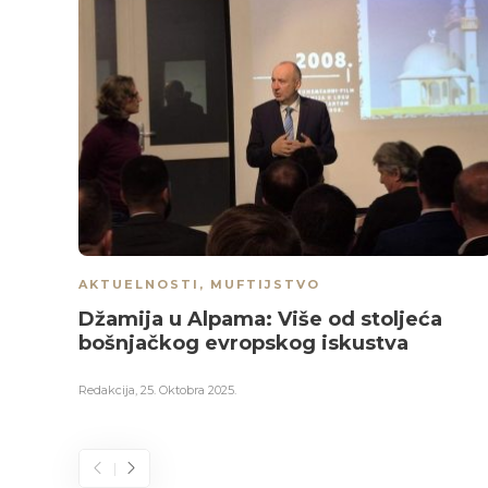
AKTUELNOSTI
,
MUFTIJSTVO
Džamija u Alpama: Više od stoljeća
bošnjačkog evropskog iskustva
Redakcija
,
25. Oktobra 2025.