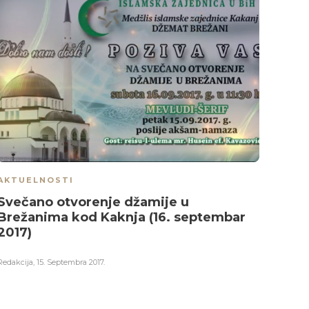
AKTUELNOSTI
AKTU
Svečano otvorenje džamije u
Prou
Brežanima kod Kaknja (16. septembar
2017)
Redakci
Redakcija
,
15. Septembra 2017.