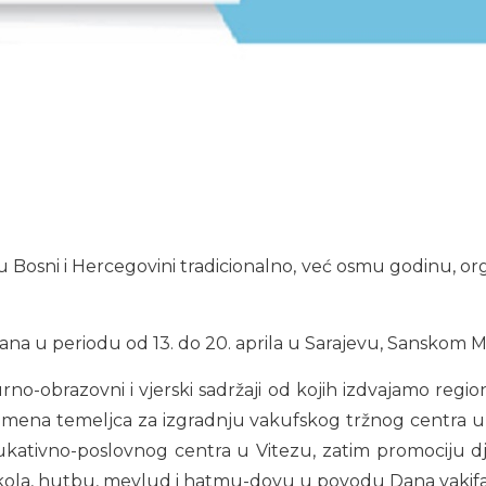
u Bosni i Hercegovini tradicionalno, već osmu godinu, or
ana u periodu od 13. do 20. aprila u Sarajevu, Sanskom Mos
rno-obrazovni i vjerski sadržaji od kojih izdvajamo regio
 kamena temeljca za izgradnju vakufskog tržnog centra
ukativno-poslovnog centra u Vitezu, zatim promociju d
ola, hutbu, mevlud i hatmu-dovu u povodu Dana vakifa i