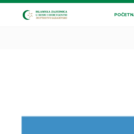
POČETN