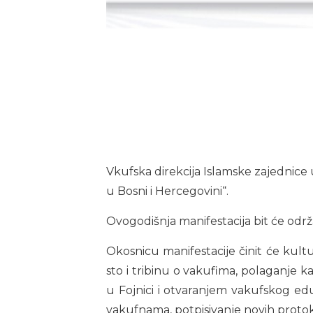
Vkufska direkcija Islamske zajednice 
u Bosni i Hercegovini“.
Ovogodišnja manifestacija bit će održ
Okosnicu manifestacije činit će kultu
sto i tribinu o vakufima, polaganje
u Fojnici i otvaranjem vakufskog ed
vakufnama, potpisivanje novih protok