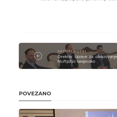
AKTUELNOSTI
Direktor Uprave za obrazovanje
Muftijstvo sarajevsko
POVEZANO