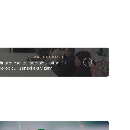
AKTUELNOSTI
inatorima za socijalna pitanja i
porodicu i ženski aktivizam