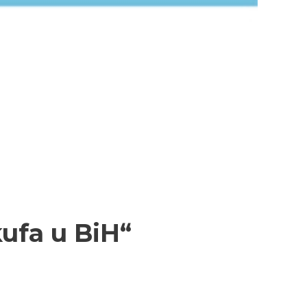
kufa u BiH“