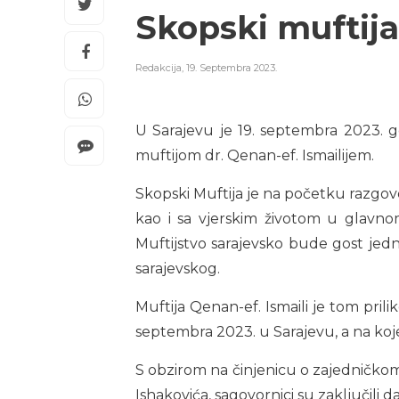
Skopski muftija
Redakcija
,
19. Septembra 2023.
U Sarajevu je 19. septembra 2023. g
muftijom dr. Qenan-ef. Ismailijem.
Skopski Muftija je na početku razgo
kao i sa vjerskim životom u glavnom
Muftijstvo sarajevsko bude gost jed
sarajevskog.
Muftija Qenan-ef. Ismaili je tom pril
septembra 2023. u Sarajevu, a na koje
S obzirom na činjenicu o zajedničkom h
Ishakovića, sagovornici su zaključili 