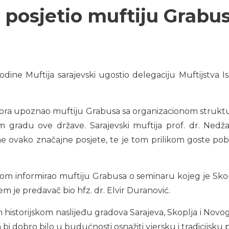
 posjetio muftiju Grabu
odine Muftija sarajevski ugostio delegaciju Muftijstva 
vora upoznao muftiju Grabusa sa organizacionom struktu
 gradu ove države. Sarajevski muftija prof. dr. Nedžad
ne ovako značajne posjete, te je tom prilikom goste po
ikom informirao muftiju Grabusa o seminaru kojeg je Skop
m je predavač bio hfz. dr. Elvir Duranović.
istorijskom naslijeđu gradova Sarajeva, Skoplja i Novog P
da bi dobro bilo u budućnosti osnažiti vjersku i tradicijs