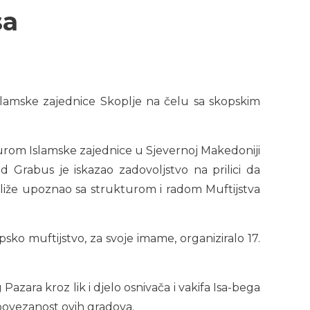
sa
Islamske zajednice Skoplje na čelu sa skopskim
rom Islamske zajednice u Sjevernoj Makedoniji
 Grabus je iskazao zadovoljstvo na prilici da
bliže upoznao sa strukturom i radom Muftijstva
sko muftijstvo, za svoje imame, organiziralo 17.
azara kroz lik i djelo osnivača i vakifa Isa-bega
ku povezanost ovih gradova.