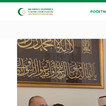
POČETN