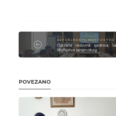
AKTUELNOSTI
,
MUFTIJSTVO
Održana redovna sjednica Sav
Muftijstva sarajevskog
POVEZANO