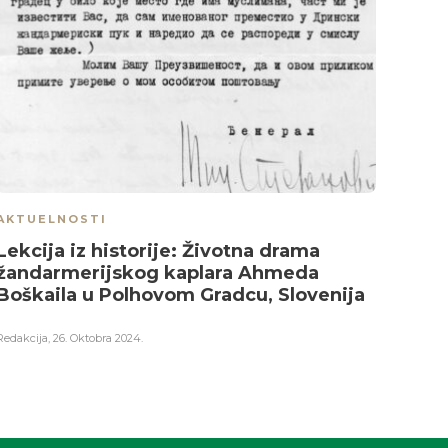
AKTUELNOSTI
AKTU
Lekcija iz historije: Životna drama
Ram
žandarmerijskog kaplara Ahmeda
muft
Boškaila u Polhovom Gradcu, Slovenija
Redakci
Redakcija
,
26. Oktobra 2024.