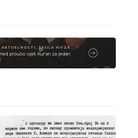
AKTUELNOSTI
,
ŠKOLA HIFZA
d proučio cijeli Kur'an za jedan
z