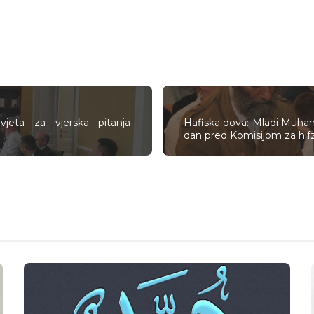
jeta za vjerska pitanja
Hafiska dova: Mladi Muhame
dan pred Komisijom za hif