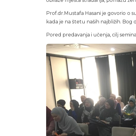
obilaze mjesta stradanja, pomažu žene
Prof.dr.Mustafa Hasani je govorio o s
kada je na štetu naših najbližih. Bog
Pored predavanja i učenja, cilj semin