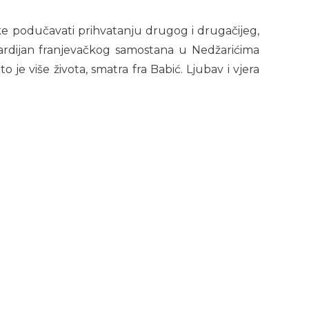
ke podučavati prihvatanju drugog i drugačijeg,
gvardijan franjevačkog samostana u Nedžarićima
o je više života, smatra fra Babić. Ljubav i vjera