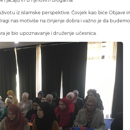
 i jačaju ih u njihovim ulogama.
uživotu iz islamske perspektive. Čovjek kao biće Objave i
 dragi nas motiviše na činjenje dobra i važno je da budem
ara je bio upoznavanje i druženje učesnica.