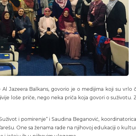
Al Jazeera Balkans, govorio je o medijima koji su vrlo če
e loše priče, nego neka priča koja govori o suživotu. Zb
uživot i pomirenje“ i Saudina Beganović, koordinatorica
 Varešu. One sa ženama rade na njihovoj edukaciji o kultur