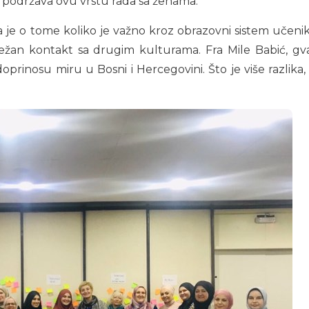
 podržava ovu vrstu rada sa ženama.
 je o tome koliko je važno kroz obrazovni sistem učeni
izbježan kontakt sa drugim kulturama. Fra Mile Babić, 
prinosu miru u Bosni i Hercegovini. Što je više razlika, t