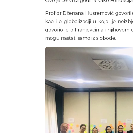
Ovo je četvrta godina kako Fondacija
Prof.dr.Dženana Husremović govorila
kao i o globalizaciji u kojoj je ne
govorio je o Franjevcima i njihovom do
mogu nastati samo iz slobode.