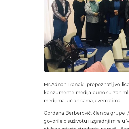
Mr.Adnan Rondić, prepoznatljivo lice 
konzumente medija puno su zanimljivij
medijima, učionicama, džematima…
Gordana Berberović, članica grupe „S
govorile o suživotu i izgradnji mira u