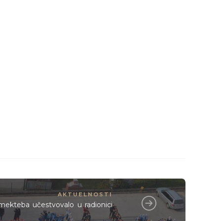
AKTUELNOSTI
mekteba učestvovalo u radionici