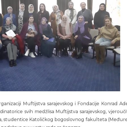
rganizaciji Muftijstva sarajevskog i Fondacije Konrad 
rdinatorice svih medžlisa Muftijstva sarajevskog, vjerouč
 studentice Katoličkog bogoslovnog fakulteta (Međureligi