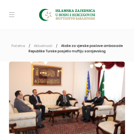
Početna
Aktuelnosti
Ataše za vjerske poslove ambasade
Republike Turske posjetio muftiju sarajevskog