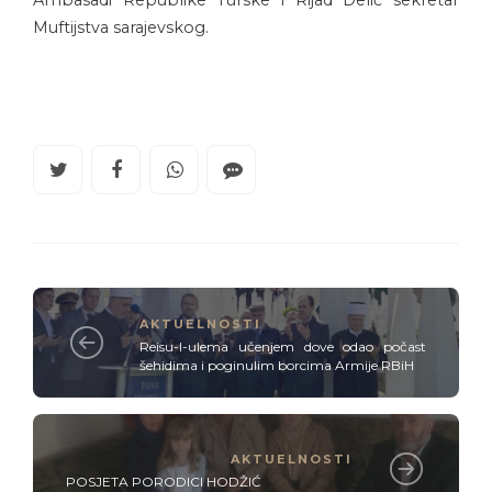
Muftijstva sarajevskog.
AKTUELNOSTI
Reisu-l-ulema učenjem dove odao počast
šehidima i poginulim borcima Armije RBiH
AKTUELNOSTI
POSJETA PORODICI HODŽIĆ