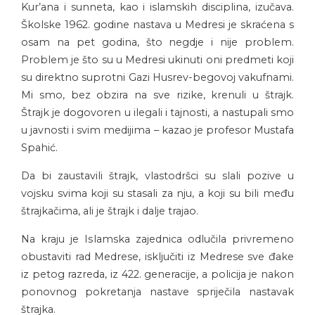
Kur’ana i sunneta, kao i islamskih disciplina, izučava.
Školske 1962. godine nastava u Medresi je skraćena s
osam na pet godina, što negdje i nije problem.
Problem je što su u Medresi ukinuti oni predmeti koji
su direktno suprotni Gazi Husrev-begovoj vakufnami.
Mi smo, bez obzira na sve rizike, krenuli u štrajk.
Štrajk je dogovoren u ilegali i tajnosti, a nastupali smo
u javnosti i svim medijima – kazao je profesor Mustafa
Spahić.
Da bi zaustavili štrajk, vlastodršci su slali pozive u
vojsku svima koji su stasali za nju, a koji su bili među
štrajkačima, ali je štrajk i dalje trajao.
Na kraju je Islamska zajednica odlučila privremeno
obustaviti rad Medrese, isključiti iz Medrese sve đake
iz petog razreda, iz 422. generacije, a policija je nakon
ponovnog pokretanja nastave spriječila nastavak
štrajka.