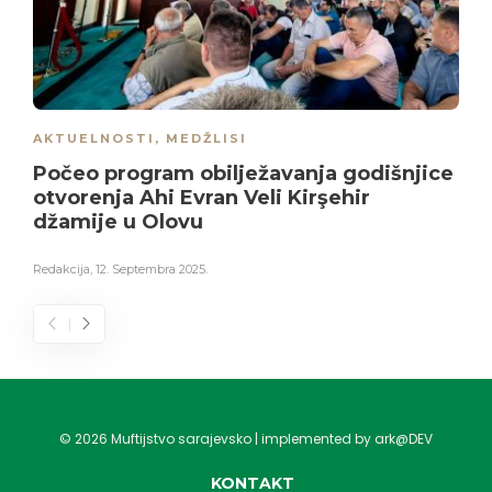
AKTUELNOSTI
,
MEDŽLISI
Počeo program obilježavanja godišnjice
otvorenja Ahi Evran Veli Kirşehir
džamije u Olovu
Redakcija
,
12. Septembra 2025.
©
2026
Muftijstvo sarajevsko | implemented by ark@DEV
KONTAKT