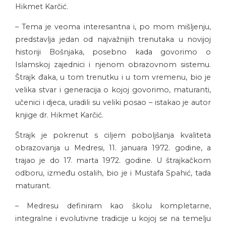
Hikmet Karčić.
– Tema je veoma interesantna i, po mom mišljenju,
predstavlja jedan od najvažnijih trenutaka u novijoj
historiji Bošnjaka, posebno kada govorimo o
Islamskoj zajednici i njenom obrazovnom sistemu.
Štrajk đaka, u tom trenutku i u tom vremenu, bio je
velika stvar i generacija o kojoj govorimo, maturanti,
učenici i djeca, uradili su veliki posao – istakao je autor
knjige dr. Hikmet Karčić.
Štrajk je pokrenut s ciljem poboljšanja kvaliteta
obrazovanja u Medresi, 11. januara 1972. godine, a
trajao je do 17. marta 1972. godine. U štrajkačkom
odboru, između ostalih, bio je i Mustafa Spahić, tada
maturant.
– Medresu definiram kao školu kompletarne,
integralne i evolutivne tradicije u kojoj se na temelju