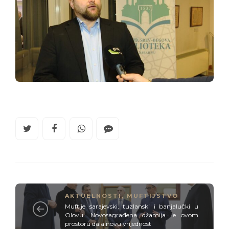
AKTUELNOSTI
,
MUFTIJSTVO
Muftije sarajevski, tuzlanski i banjalučki u
Olovu: Novosagrađena džamija je ovom
prostoru dala novu vrijednost