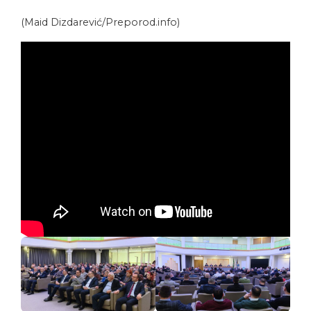
(Maid Dizdarević/Preporod.info)