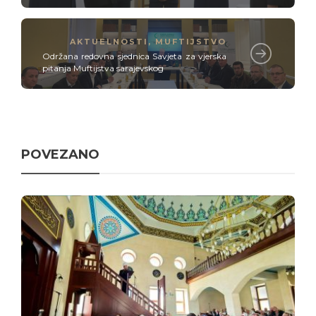
AKTUELNOSTI
,
MUFTIJSTVO
Održana redovna sjednica Savjeta za vjerska
pitanja Muftijstva sarajevskog
POVEZANO