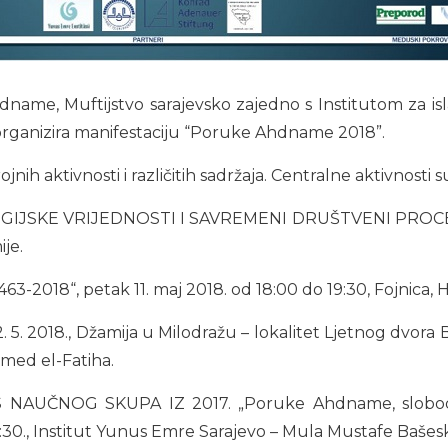
ame, Muftijstvo sarajevsko zajedno s Institutom za isl
i organizira manifestaciju “Poruke Ahdname 2018”.
nih aktivnosti i različitih sadržaja. Centralne aktivnosti s
KE VRIJEDNOSTI I SAVREMENI DRUŠTVENI PROCESI, srije
je.
8“, petak 11. maj 2018. od 18:00 do 19:30, Fojnica, 
2018., Džamija u Milodražu – lokalitet Ljetnog dvora B
med el-Fatiha.
 SKUPA IZ 2017. „Poruke Ahdname, sloboda vjere 
9:30., Institut Yunus Emre Sarajevo – Mula Mustafe Bašeski