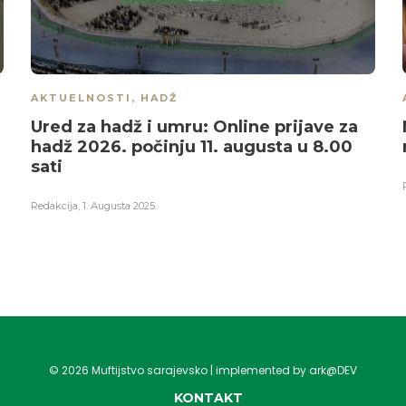
AKTUELNOSTI
,
HADŽ
Ured za hadž i umru: Online prijave za
hadž 2026. počinju 11. augusta u 8.00
sati
Redakcija
,
1. Augusta 2025.
©
2026
Muftijstvo sarajevsko | implemented by ark@DEV
KONTAKT