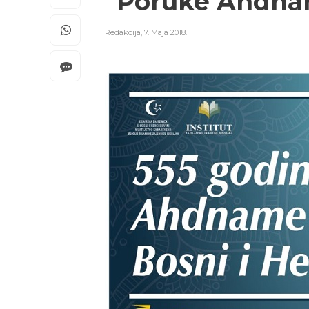
“Poruke Ahdna
Redakcija
,
7. Maja 2018.