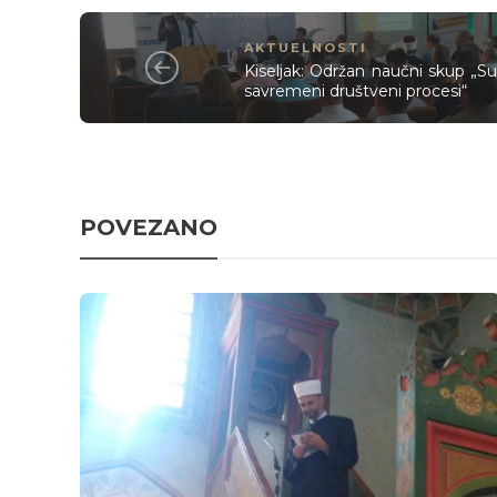
AKTUELNOSTI
Kiseljak: Održan naučni skup „Suži
savremeni društveni procesi“
POVEZANO