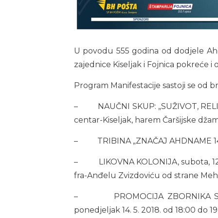
U povodu 555 godina od dodjele Ahdn
zajednice Kiseljak i Fojnica pokreće 
Program Manifestacije sastoji se od broj
– NAUČNI SKUP: „SUŽIVOT, RELIGIJS
centar-Kiseljak, harem Čaršijske džami
– TRIBINA „ZNAČAJ AHDNAME 1463-201
– LIKOVNA KOLONIJA, subota, 12. 5. 
fra-Anđelu Zvizdoviću od strane Meh
– PROMOCIJA ZBORNIKA S NAUČNOG
ponedjeljak 14. 5. 2018. od 18:00 do 1