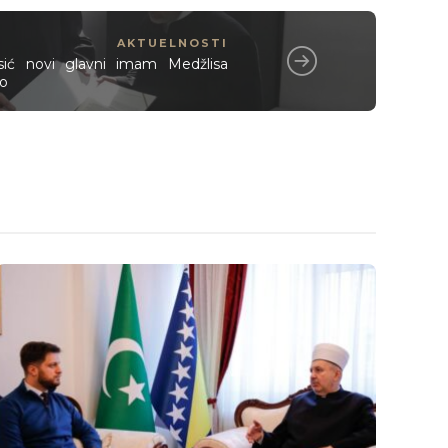
AKTUELNOSTI
sić novi glavni imam Medžlisa
vo