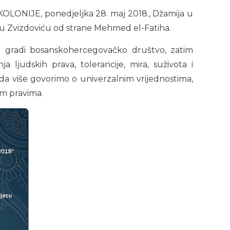
IJE, ponedjeljka 28. maj 2018., Džamija u
lu Zvizdoviću od strane Mehmed el-Fatiha.
se gradi bosanskohercegovačko društvo, zatim
a ljudskih prava, tolerancije, mira, suživota i
da više govorimo o univerzalnim vrijednostima,
im pravima.