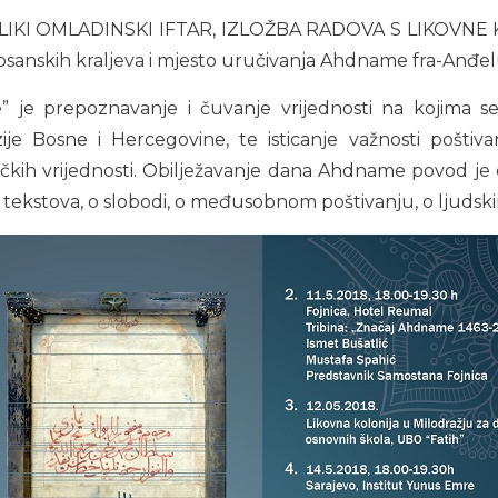
OMLADINSKI IFTAR, IZLOŽBA RADOVA S LIKOVNE KOLON
Bosanskih kraljeva i mjesto uručivanja Ahdname fra-Anđe
” je prepoznavanje i čuvanje vrijednosti na kojima 
ije Bosne i Hercegovine, te isticanje važnosti poštivanj
ičkih vrijednosti. Obilježavanje dana Ahdname povod je 
 tekstova, o slobodi, o međusobnom poštivanju, o ljudsk