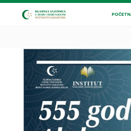
POČETN