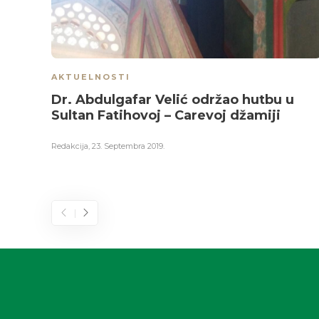
AKTUELNOSTI
Dr. Abdulgafar Velić održao hutbu u
Sultan Fatihovoj – Carevoj džamiji
Redakcija
,
23. Septembra 2019.