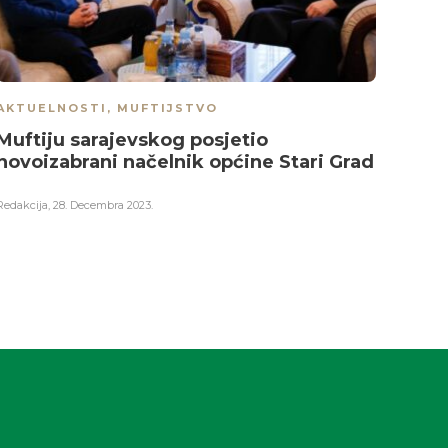
AKTUELNOSTI
,
MUFTIJSTVO
AKTU
Muftiju sarajevskog posjetio
Poru
novoizabrani načelnik općine Stari Grad
nove
huma
sara
Redakcija
,
28. Decembra 2023.
Redakci