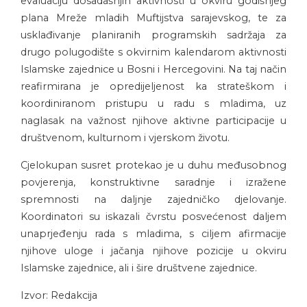
evaluaciju dosadašnjih aktivnosti u okviru godišnjeg
plana Mreže mladih Muftijstva sarajevskog, te za
usklađivanje planiranih programskih sadržaja za
drugo polugodište s okvirnim kalendarom aktivnosti
Islamske zajednice u Bosni i Hercegovini. Na taj način
reafirmirana je opredijeljenost ka strateškom i
koordiniranom pristupu u radu s mladima, uz
naglasak na važnost njihove aktivne participacije u
društvenom, kulturnom i vjerskom životu.
Cjelokupan susret protekao je u duhu međusobnog
povjerenja, konstruktivne saradnje i izražene
spremnosti na daljnje zajedničko djelovanje.
Koordinatori su iskazali čvrstu posvećenost daljem
unaprjeđenju rada s mladima, s ciljem afirmacije
njihove uloge i jačanja njihove pozicije u okviru
Islamske zajednice, ali i šire društvene zajednice.
Izvor: Redakcija