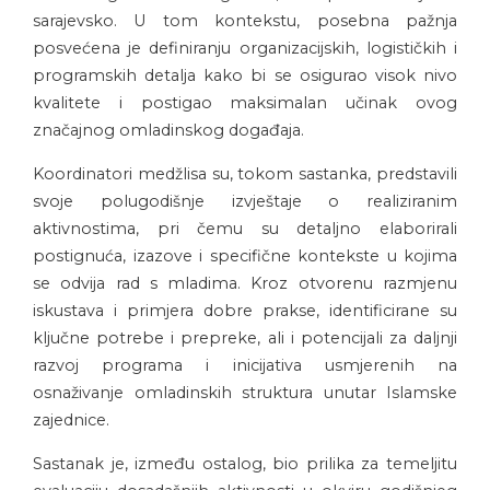
sarajevsko. U tom kontekstu, posebna pažnja
posvećena je definiranju organizacijskih, logističkih i
programskih detalja kako bi se osigurao visok nivo
kvalitete i postigao maksimalan učinak ovog
značajnog omladinskog događaja.
Koordinatori medžlisa su, tokom sastanka, predstavili
svoje polugodišnje izvještaje o realiziranim
aktivnostima, pri čemu su detaljno elaborirali
postignuća, izazove i specifične kontekste u kojima
se odvija rad s mladima. Kroz otvorenu razmjenu
iskustava i primjera dobre prakse, identificirane su
ključne potrebe i prepreke, ali i potencijali za daljnji
razvoj programa i inicijativa usmjerenih na
osnaživanje omladinskih struktura unutar Islamske
zajednice.
Sastanak je, između ostalog, bio prilika za temeljitu