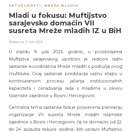
AKTUELNOSTI
,
MREŽA MLADIH
Mladi u fokusu: Muftijstvo
sarajevsko domaćin VII
susreta Mreže mladih IZ u BiH
Redakcija
,
9. Jula 2025.
U srijedu 9. jula 2025. godine, u prostorijama
Muftijstva sarajevskog upriličen je redovni radni
sastanak koordinatora Mreže mladih s područja ovog
muftiluka. Ovaj sastanak predstavlja važnu etapu u
kontinuiranom procesu jačanja institucionalnih
kapaciteta i osnaživanja rada s mladima u okviru
Islamske zajednice u Bosni i Hercegovini.
Centralna tema sastanka bila je posvećena planiranju
organizacije VII susreta Mreže mladih Islamske
zajednice u Bosni i Hercegovini, čiji će domaćin, od 22.
do 24. augusta tekuće godine, biti upravo Muftijstvo