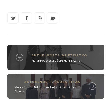
AKTUELNOSTI
,
MUFTIJSTVO
Na ahiret preselio šejh Halil Brzina
AKTUELNOSTI
,
ŠKOLA HIFZA
Proučena hafiska dova hafizi Amili Arnaut-
Smajić