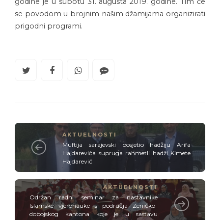
godine je u subotu 31. augusta 2019. godine. Tim će
se povodom u brojnim našim džamijama organizirati
prigodni programi.
AKTUELNOSTI
Muftija sarajevski posjetio hadžiju Arifa
Hajdarevića supruga rahmetli hadži Kimete
Hajdarević
AKTUELNOSTI
Održan radni seminar za nastavnike
Islamske vjeronauke s područja Zeničko-
dobojskog kantona koje je u sastavu