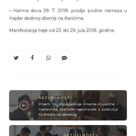
– Hatma dova 29. 7. 2018. poslije podne namaza u
Hajdar dedinoj džamiji na Karićima.
Manifestacija traje od 23. do 29. jula 2018. godine.
AKTUELNOSTI
Prijem za najuspješnije imame-muallime i
nastavnike Islamske vjeronauke s područja
Muftiluka sarajevskog
AKTUELNOSTI