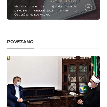
AKTUELNOSTI
Islamska zajednica najoštrije osudila
paljevinu unutrašnjosti crkve u
Čekrekčijama kod Visokog
POVEZANO