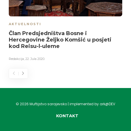
AKTUELNOSTI
Član Predsjedništva Bosne i
Hercegovine Željko Komšić u posjeti
kod Reisu-l-uleme
Redakcija
,
22. Jula 2020.
©
2026
Muftijstvo sarajevsko | implemented by ark@DEV
KONTAKT