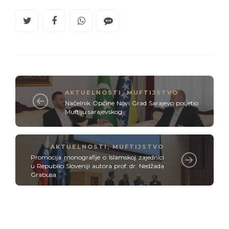
AKTUELNOSTI
,
MUFTIJSTVO
Načelnik Općine Novi Grad Sarajevo posjetio
Muftiju sarajevskog
AKTUELNOSTI
,
MUFTIJSTVO
Promocija monografije o Islamskoj zajednici
u Republici Sloveniji autora prof. dr. Nedžada
Grabusa