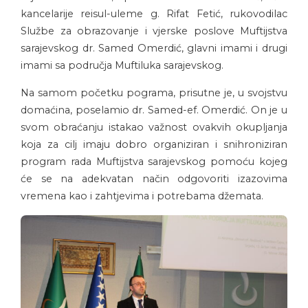
kancelarije reisul-uleme g. Rifat Fetić, rukovodilac
Službe za obrazovanje i vjerske poslove Muftijstva
sarajevskog dr. Samed Omerdić, glavni imami i drugi
imami sa područja Muftiluka sarajevskog.
Na samom početku pograma, prisutne je, u svojstvu
domaćina, poselamio dr. Samed-ef. Omerdić. On je u
svom obraćanju istakao važnost ovakvih okupljanja
koja za cilj imaju dobro organiziran i snihroniziran
program rada Muftijstva sarajevskog pomoću kojeg
će se na adekvatan način odgovoriti izazovima
vremena kao i zahtjevima i potrebama džemata.