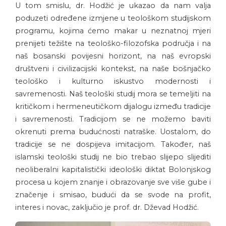
U tom smislu, dr. Hodžić je ukazao da nam valja
poduzeti određene izmjene u teološkom studijskom
programu, kojima ćemo makar u neznatnoj mjeri
prenijeti težište na teološko-filozofska područja i na
naš bosanski povijesni horizont, na naš evropski
društveni i civilizacijski kontekst, na naše bošnjačko
teološko i kulturno iskustvo modernosti i
savremenosti. Naš teološki studij mora se temeljiti na
kritičkom i hermeneutičkom dijalogu između tradicije
i savremenosti. Tradicijom se ne možemo baviti
okrenuti prema budućnosti natraške. Uostalom, do
tradicije se ne dospijeva imitacijom. Također, naš
islamski teološki studij ne bio trebao slijepo slijediti
neoliberalni kapitalistički ideološki diktat Bolonjskog
procesa u kojem znanje i obrazovanje sve više gube i
značenje i smisao, budući da se svode na profit,
interes i novac, zaključio je prof. dr. Dževad Hodžić.