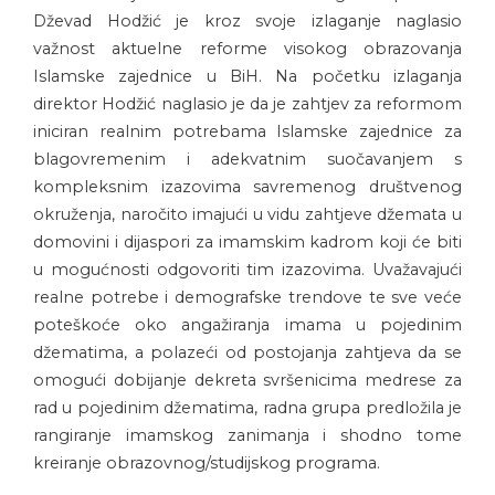
Dževad Hodžić je kroz svoje izlaganje naglasio
važnost aktuelne reforme visokog obrazovanja
Islamske zajednice u BiH. Na početku izlaganja
direktor Hodžić naglasio je da je zahtjev za reformom
iniciran realnim potrebama Islamske zajednice za
blagovremenim i adekvatnim suočavanjem s
kompleksnim izazovima savremenog društvenog
okruženja, naročito imajući u vidu zahtjeve džemata u
domovini i dijaspori za imamskim kadrom koji će biti
u mogućnosti odgovoriti tim izazovima. Uvažavajući
realne potrebe i demografske trendove te sve veće
poteškoće oko angažiranja imama u pojedinim
džematima, a polazeći od postojanja zahtjeva da se
omogući dobijanje dekreta svršenicima medrese za
rad u pojedinim džematima, radna grupa predložila je
rangiranje imamskog zanimanja i shodno tome
kreiranje obrazovnog/studijskog programa.