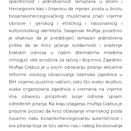
specifičnost i jedinstvenost ramazana u Bosni i
Hercegovini kao i činjenicu da mjesec posta u životu
bosanskohercegovačkog muslimana znači vrijeme
obnove i vjerskog i etničkog i nacionalnog i
kulturološkog identiteta. Sarajevski Muftija posebno
je istaknuo da je predstojeći ramazan jedinstvena
prilika da se kroz jačanje solidarnosti i snaženje
bratskih odnosa u našim džematima mladima
omogući više prostora za razvoj i doprinos Zajednici.
Muftija Grabus je u svom obraćanju pitanje aktuelne
reforme visokog obrazovanja Islamske zajednice u
BiH ocijenio izuzetno važnim, zato što svako društvo,
svaka organizirana zajednica s vremena na vrijeme
ima obavezu propitivati svoje odnose spram
određenih pitanja. Na kraju izlaganja, muftija Grabus je
prisutne pozvao da kroz obavljanje imamskog posla
čuvamo našu bosankohercegovačku autentičnost i
sva pitanja koja se tiču samo nas i našeg bivstvovanja