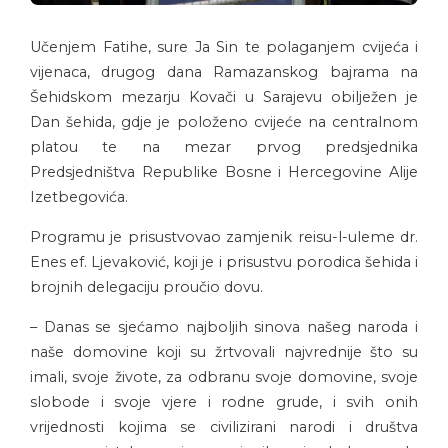
Učenjem Fatihe, sure Ja Sin te polaganjem cvijeća i
vijenaca, drugog dana Ramazanskog bajrama na
Šehidskom mezarju Kovači u Sarajevu obilježen je
Dan šehida, gdje je položeno cvijeće na centralnom
platou te na mezar prvog predsjednika
Predsjedništva Republike Bosne i Hercegovine Alije
Izetbegovića.
Programu je prisustvovao zamjenik reisu-l-uleme dr.
Enes ef. Ljevaković, koji je i prisustvu porodica šehida i
brojnih delegaciju proučio dovu.
– Danas se sjećamo najboljih sinova našeg naroda i
naše domovine koji su žrtvovali najvrednije što su
imali, svoje živote, za odbranu svoje domovine, svoje
slobode i svoje vjere i rodne grude, i svih onih
vrijednosti kojima se civilizirani narodi i društva