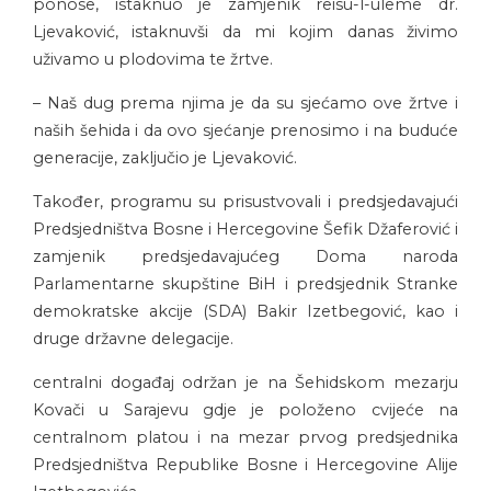
ponose, istaknuo je zamjenik reisu-l-uleme dr.
Ljevaković, istaknuvši da mi kojim danas živimo
uživamo u plodovima te žrtve.
– Naš dug prema njima je da su sjećamo ove žrtve i
naših šehida i da ovo sjećanje prenosimo i na buduće
generacije, zaključio je Ljevaković.
Također, programu su prisustvovali i predsjedavajući
Predsjedništva Bosne i Hercegovine Šefik Džaferović i
zamjenik predsjedavajućeg Doma naroda
Parlamentarne skupštine BiH i predsjednik Stranke
demokratske akcije (SDA) Bakir Izetbegović, kao i
druge državne delegacije.
centralni događaj održan je na Šehidskom mezarju
Kovači u Sarajevu gdje je položeno cvijeće na
centralnom platou i na mezar prvog predsjednika
Predsjedništva Republike Bosne i Hercegovine Alije