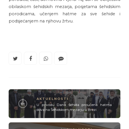
obilaskom šehidskih mezarja, posjetama šehidskim
porodicama, učenjem hatme za sve šehide i
podsjećanjem na njihovu žrtvu.
AKTUELNOSTI
U povodu Dana šehida proučena hatma
dova na Šehidskom mezarju u Brezi