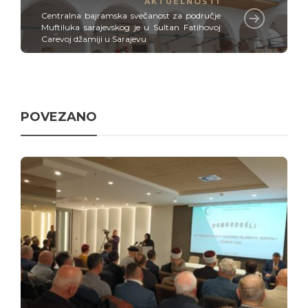
AKTUELNOSTI
Centralna bajramska svečanost za područje
Muftiluka sarajevskog je u Sultan Fatihovoj
Carevoj džamiji u Sarajevu
POVEZANO