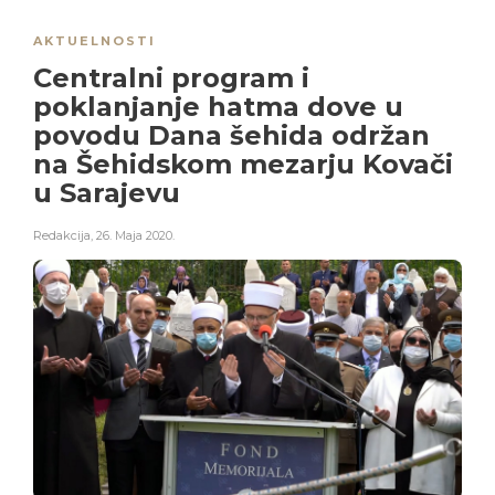
AKTUELNOSTI
Centralni program i
poklanjanje hatma dove u
povodu Dana šehida održan
na Šehidskom mezarju Kovači
u Sarajevu
Redakcija
,
26. Maja 2020.