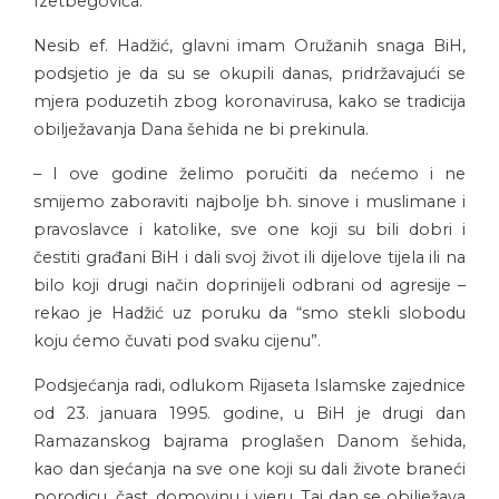
Izetbegovića.
Nesib ef. Hadžić, glavni imam Oružanih snaga BiH,
podsjetio je da su se okupili danas, pridržavajući se
mjera poduzetih zbog koronavirusa, kako se tradicija
obilježavanja Dana šehida ne bi prekinula.
– I ove godine želimo poručiti da nećemo i ne
smijemo zaboraviti najbolje bh. sinove i muslimane i
pravoslavce i katolike, sve one koji su bili dobri i
čestiti građani BiH i dali svoj život ili dijelove tijela ili na
bilo koji drugi način doprinijeli odbrani od agresije –
rekao je Hadžić uz poruku da “smo stekli slobodu
koju ćemo čuvati pod svaku cijenu”.
Podsjećanja radi, odlukom Rijaseta Islamske zajednice
od 23. januara 1995. godine, u BiH je drugi dan
Ramazanskog bajrama proglašen Danom šehida,
kao dan sjećanja na sve one koji su dali živote braneći
porodicu, čast, domovinu i vjeru. Taj dan se obilježava